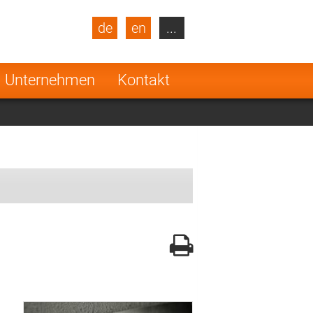
de
en
...
blic
Turkey
Netherlands
Unternehmen
Kontakt
Finland