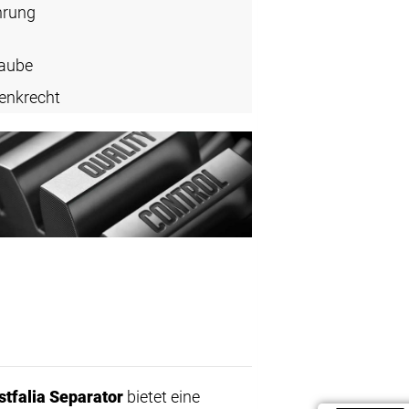
hrung
aube
enkrecht
tfalia Separator
bietet eine