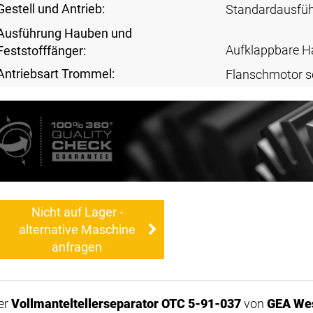
Gestell und Antrieb:
Standardausfü
Ausführung Hauben und
Aufklappbare H
Feststofffänger:
Antriebsart Trommel:
Flanschmotor s
Nicht auf Lager -
alternative Maschine
anfragen
er
Vollmanteltellerseparator OTC 5-91-037
von
GEA Wes