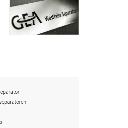
Separator
rseparatoren
er