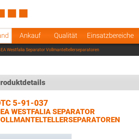
Spain
Czech Repu
ugal
Poland
Norway
and
Ankauf
Qualität
Einsatzbereiche
nesia
India
Greece
EA Westfalia Separator Vollmanteltellerseparatoren
a
roduktdetails
TC 5-91-037
EA WESTFALIA SEPARATOR
OLLMANTELTELLERSEPARATOREN