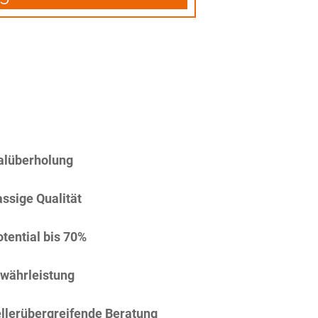
alüberholung
assige Qualität
tential bis 70%
währleistung
llerübergreifende Beratung