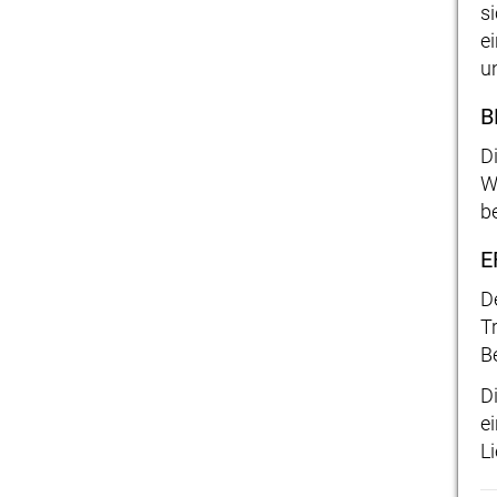
s
e
u
B
D
W
be
E
D
T
B
D
e
L