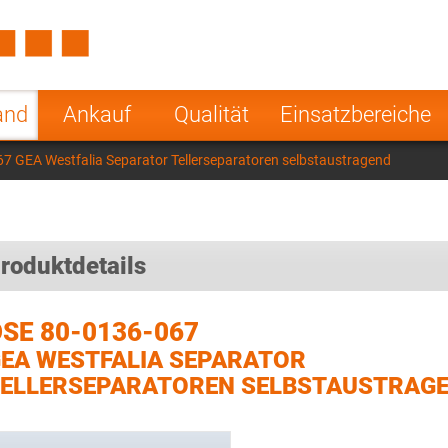
Spain
Czech Repu
ugal
Poland
Norway
and
Ankauf
Qualität
Einsatzbereiche
nesia
India
Greece
7 GEA Westfalia Separator Tellerseparatoren selbstaustragend
a
roduktdetails
SE 80-0136-067
EA WESTFALIA SEPARATOR
ELLERSEPARATOREN SELBSTAUSTRAG