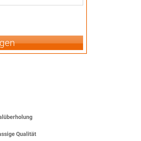
igen
alüberholung
assige Qualität