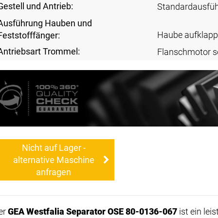
Gestell und Antrieb:
Standardausfü
Ausführung Hauben und
Haube aufklapp
Feststofffänger:
Antriebsart Trommel:
Flanschmotor s
Nicht auf Lager -
alternative Maschine
anfragen
er
GEA Westfalia Separator OSE 80-0136-067
ist ein le