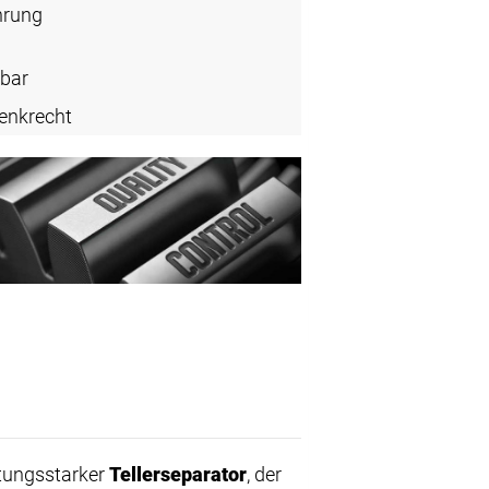
hrung
bar
enkrecht
istungsstarker
Tellerseparator
, der