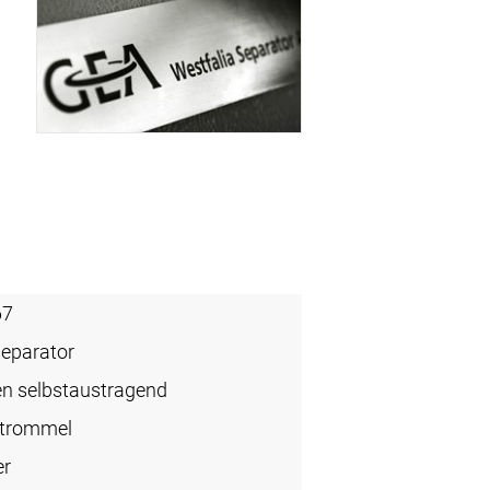
67
Separator
en selbstaustragend
ntrommel
er