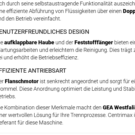
ich durch seine selbstaustragende Funktionalität auszeic
ine effiziente Abführung von Flüssigkeiten über einen
Dopp
nd den Betrieb vereinfacht.
ENUTZERFREUNDLICHES DESIGN
ie
aufklappbare Haube
und der
Feststofffänger
bieten e
artungsarbeiten und erleichtern die Reinigung. Dies trägt
i und erhöht die Betriebseffizienz.
FFIZIENTE ANTRIEBSART
er
Flanschmotor
ist senkrecht angeordnet und sorgt für ei
rommel. Diese Anordnung optimiert die Leistung und Stab
etriebs.
ie Kombination dieser Merkmale macht den
GEA Westfal
iner wertvollen Lösung für Ihre Trennprozesse. Centrimax i
ieferant für diese Maschine.