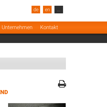
de
en
...
blic
Turkey
Netherlands
Unternehmen
Kontakt
Finland
END