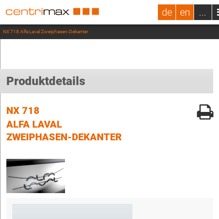
de
en
...
NX 718 Alfa Laval Zweiphasen-Dekanter
Produktdetails
NX 718
ALFA LAVAL
ZWEIPHASEN-DEKANTER