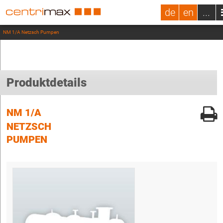
de
en
...
NM 1/A Netzsch Pumpen
Produktdetails
NM 1/A
NETZSCH
PUMPEN