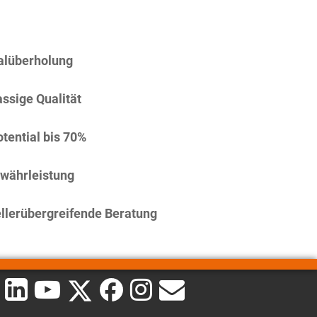
alüberholung
assige Qualität
tential bis 70%
währleistung
llerübergreifende Beratung