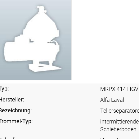
Typ:
MRPX 414 HGV
Hersteller:
Alfa Laval
Bezeichnung:
Tellerseparator
Trommel-Typ:
intermittierende
Schieberboden