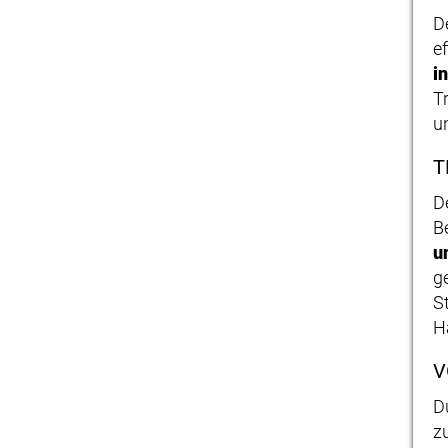
D
e
i
T
u
T
D
B
u
g
S
H
V
D
z