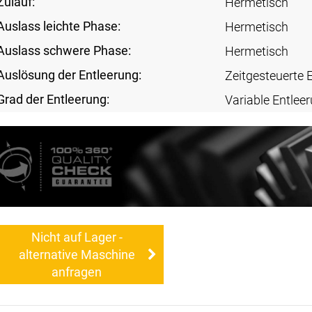
Zulauf:
Hermetisch
Auslass leichte Phase:
Hermetisch
Auslass schwere Phase:
Hermetisch
Auslösung der Entleerung:
Zeitgesteuerte 
Grad der Entleerung:
Variable Entlee
Nicht auf Lager -
alternative Maschine
anfragen