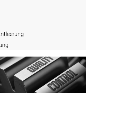
Entleerung
rung