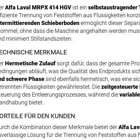
er
Alfa Laval MRPX 414 HGV
ist ein
selbstaustragender 
ffiziente Trennung von Feststoffen aus Flüssigkeiten konzip
ntermittierenden Schieberboden
ermöglicht dieser Separa
rommel, ohne dass die Maschine angehalten werden muss. 
nd minimiert Stillstandszeiten.
ECHNISCHE MERKMALE
er
Hermetische Zulauf
sorgt dafür, dass der gesamte Proz
edingungen abläuft, was die Qualität des Endprodukts sich
nd schwere Phase
sind ebenfalls hermetisch, was eine s
etrennten Flüssigkeiten gewährleistet. Die
zeitgesteuerte
teuerung des Entleerungsprozesses, während die
variabl
andhabung bietet.
ORTEILE FÜR DEN KUNDEN
urch die Kombination dieser Merkmale bietet der
Alfa La
uverlässige Lösung für die Trennung von Feststoffen aus F