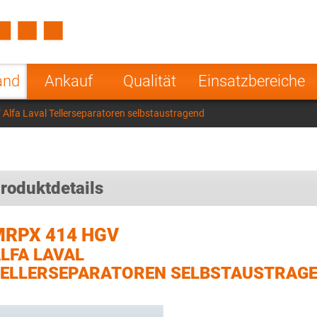
Spain
Czech Repu
ugal
Poland
Norway
and
Ankauf
Qualität
Einsatzbereiche
nesia
India
Greece
lfa Laval Tellerseparatoren selbstaustragend
a
roduktdetails
MRPX 414 HGV
LFA LAVAL
ELLERSEPARATOREN SELBSTAUSTRAG