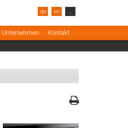
de
en
...
blic
Turkey
Netherlands
Unternehmen
Kontakt
Finland