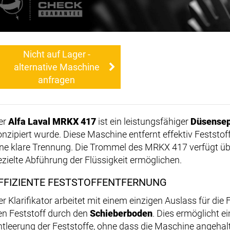
Nicht auf Lager -
alternative Maschine
anfragen
er
Alfa Laval MRKX 417
ist ein leistungsfähiger
Düsensep
onzipiert wurde. Diese Maschine entfernt effektiv Feststof
ine klare Trennung. Die Trommel des MRKX 417 verfügt ü
ezielte Abführung der Flüssigkeit ermöglichen.
FFIZIENTE FESTSTOFFENTFERNUNG
er Klarifikator arbeitet mit einem einzigen Auslass für die
en Feststoff durch den
Schieberboden
. Dies ermöglicht e
ntleerung der Feststoffe, ohne dass die Maschine angeha