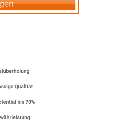
igen
alüberholung
assige Qualität
tential bis 70%
währleistung