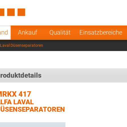
Spain
Czech Repu
ugal
Poland
Norway
and
Ankauf
Qualität
Einsatzbereiche
nesia
India
Greece
Laval Düsenseparatoren
a
roduktdetails
MRKX 417
LFA LAVAL
DÜSENSEPARATOREN