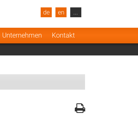
de
en
...
blic
Turkey
Netherlands
Unternehmen
Kontakt
Finland