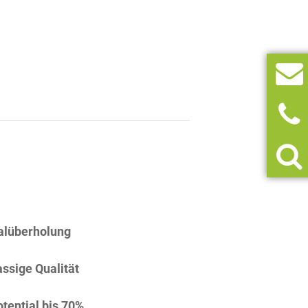
alüberholung
assige Qualität
tential bis 70%