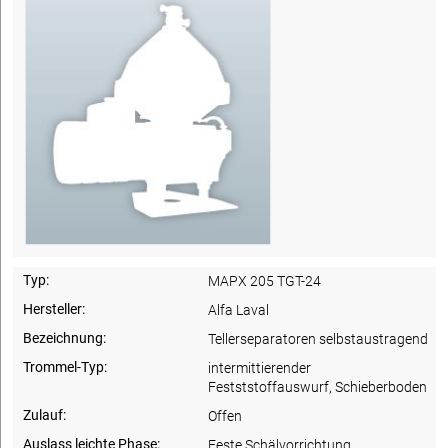
Typ:
MAPX 205 TGT-24
Hersteller:
Alfa Laval
Bezeichnung:
Tellerseparatoren selbstaustragend
Trommel-Typ:
intermittierender
Festststoffauswurf, Schieberboden
Zulauf:
Offen
Auslass leichte Phase:
Feste Schälvorrichtung