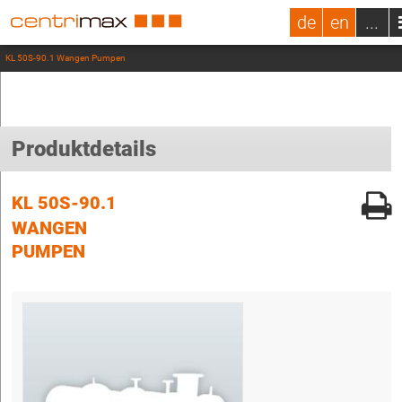
de
en
...
KL 50S-90.1 Wangen Pumpen
Produktdetails
KL 50S-90.1
WANGEN
PUMPEN