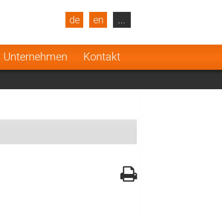
de
en
...
blic
Turkey
Netherlands
Unternehmen
Kontakt
Finland