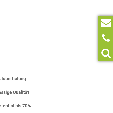
alüberholung
assige Qualität
tential bis 70%