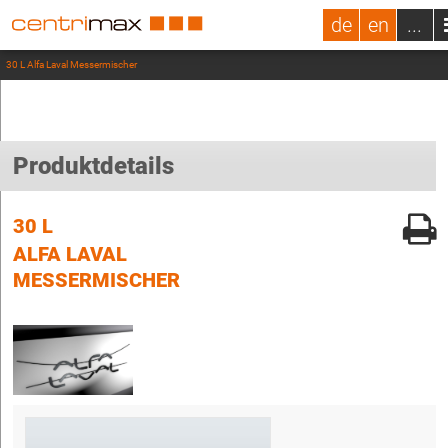
de
en
...
30 L Alfa Laval Messermischer
Produktdetails
30 L
ALFA LAVAL
MESSERMISCHER