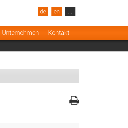
de
en
...
blic
Turkey
Netherlands
Unternehmen
Kontakt
Finland