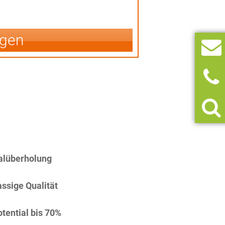
igen
alüberholung
assige Qualität
tential bis 70%