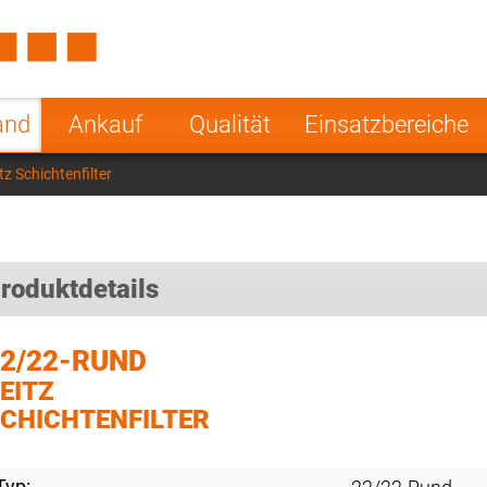
Spain
Czech Repu
ugal
Poland
Norway
and
Ankauf
Qualität
Einsatzbereiche
nesia
India
Greece
z Schichtenfilter
a
roduktdetails
2/22-RUND
EITZ
CHICHTENFILTER
Typ: