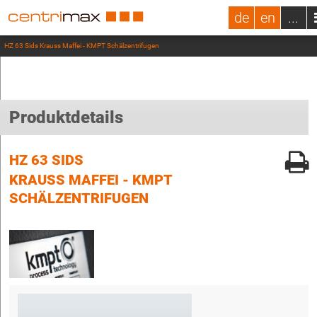
de
en
...
HZ 63 Sids Krauss Maffei - KMPT Schälzentrifugen
Produktdetails
HZ 63 SIDS
KRAUSS MAFFEI - KMPT
SCHÄLZENTRIFUGEN