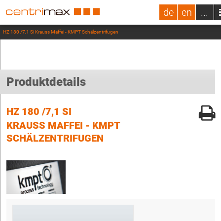
de
en
...
HZ 180 /7,1 Si Krauss Maffei - KMPT Schälzentrifugen
Produktdetails
HZ 180 /7,1 SI
KRAUSS MAFFEI - KMPT
SCHÄLZENTRIFUGEN