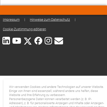
Impressum
|
Hinweise zum Datenschutz
|
Cookie-Zustimmung editieren
Wir verwenden Cookies und andere Technologien auf unserer Website.
Einige von ihnen sind essenziell, während andere uns helfen, diese
Website und Ihre Erfahrung zu verbessern.
Personenbezogene Daten können verarbeitet werden (z. B. IP-
Adressen), z. B. für personalisierte Anzeigen und Inhalte oder Anzeigen-