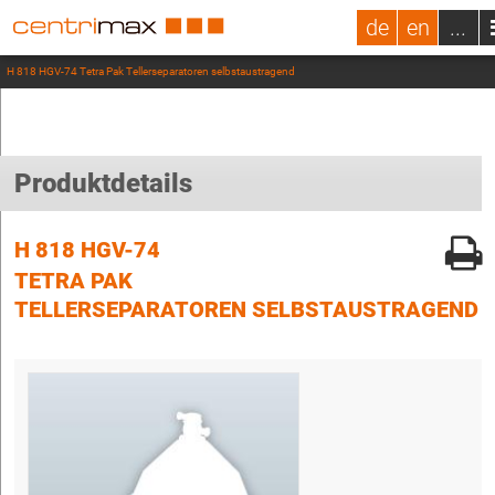
de
en
...
H 818 HGV-74 Tetra Pak Tellerseparatoren selbstaustragend
Produktdetails
H 818 HGV-74
TETRA PAK
TELLERSEPARATOREN SELBSTAUSTRAGEND