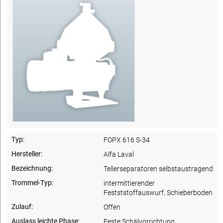
Typ:
FOPX 616 S-34
Hersteller:
Alfa Laval
Bezeichnung:
Tellerseparatoren selbstaustragend
Trommel-Typ:
intermittierender
Festststoffauswurf, Schieberboden
Zulauf:
Offen
Auslass leichte Phase:
Feste Schälvorrichtung