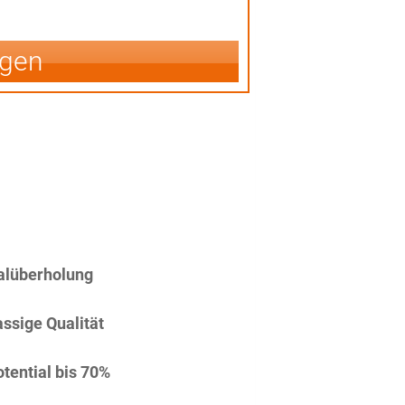
igen
alüberholung
assige Qualität
tential bis 70%