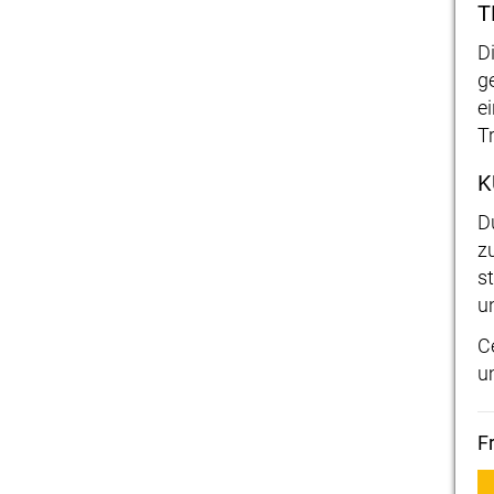
T
D
g
e
T
K
D
z
s
u
C
u
F