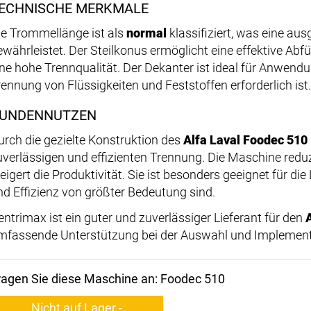
ECHNISCHE MERKMALE
ie Trommellänge ist als
normal
klassifiziert, was eine a
ewährleistet. Der Steilkonus ermöglicht eine effektive Abf
ine hohe Trennqualität. Der Dekanter ist ideal für Anwendu
rennung von Flüssigkeiten und Feststoffen erforderlich ist.
UNDENNUTZEN
urch die gezielte Konstruktion des
Alfa Laval Foodec 510
uverlässigen und effizienten Trennung. Die Maschine red
teigert die Produktivität. Sie ist besonders geeignet für di
nd Effizienz von größter Bedeutung sind.
entrimax ist ein guter und zuverlässiger Lieferant für den
mfassende Unterstützung bei der Auswahl und Implement
ragen Sie diese Maschine an: Foodec 510
Nicht auf Lager -