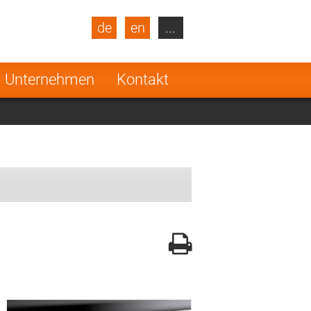
de
en
...
blic
Turkey
Netherlands
Unternehmen
Kontakt
Finland