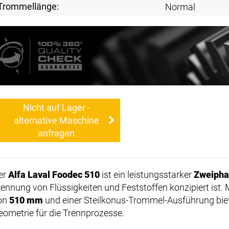
Trommellänge:
Normal
Nicht auf Lager -
alternative Maschine
anfragen
er
Alfa Laval Foodec 510
ist ein leistungsstarker
Zweipha
rennung von Flüssigkeiten und Feststoffen konzipiert is
on
510 mm
und einer Steilkonus-Trommel-Ausführung biet
eometrie für die Trennprozesse.