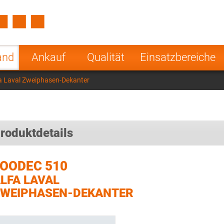
Spain
Czech Repu
ugal
Poland
Norway
and
Ankauf
Qualität
Einsatzbereiche
nesia
India
Greece
a Laval Zweiphasen-Dekanter
a
roduktdetails
OODEC 510
LFA LAVAL
WEIPHASEN-DEKANTER