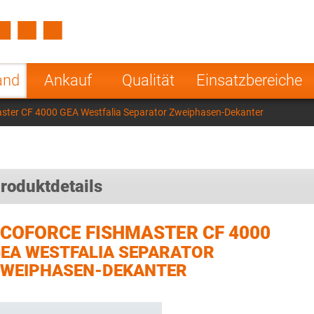
Spain
Czech Repu
ugal
Poland
Norway
and
Ankauf
Qualität
Einsatzbereiche
nesia
India
Greece
aster CF 4000 GEA Westfalia Separator Zweiphasen-Dekanter
a
roduktdetails
COFORCE FISHMASTER CF 4000
EA WESTFALIA SEPARATOR
WEIPHASEN-DEKANTER