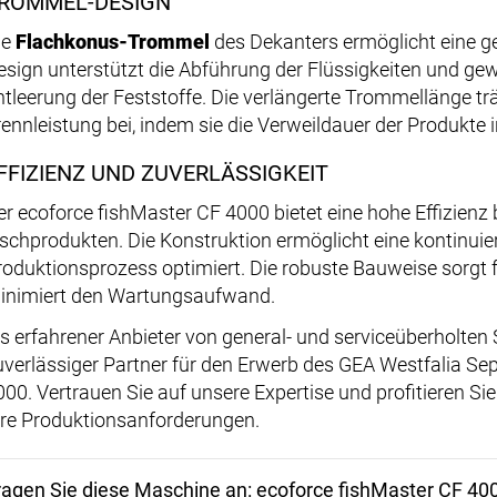
ROMMEL-DESIGN
ie
Flachkonus-Trommel
des Dekanters ermöglicht eine g
esign unterstützt die Abführung der Flüssigkeiten und gew
ntleerung der Feststoffe. Die verlängerte Trommellänge tr
rennleistung bei, indem sie die Verweildauer der Produkte 
FFIZIENZ UND ZUVERLÄSSIGKEIT
er ecoforce fishMaster CF 4000 bietet eine hohe Effizienz 
ischprodukten. Die Konstruktion ermöglicht eine kontinuie
roduktionsprozess optimiert. Die robuste Bauweise sorgt 
inimiert den Wartungsaufwand.
ls erfahrener Anbieter von general- und serviceüberholten
uverlässiger Partner für den Erwerb des GEA Westfalia Se
000. Vertrauen Sie auf unsere Expertise und profitieren S
hre Produktionsanforderungen.
ragen Sie diese Maschine an: ecoforce fishMaster CF 40