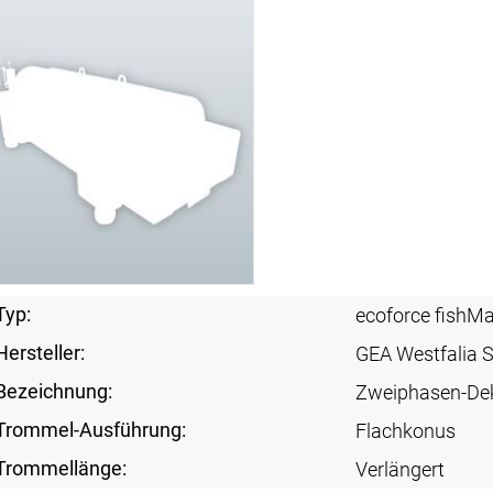
Typ:
ecoforce fishM
Hersteller:
GEA Westfalia 
Bezeichnung:
Zweiphasen-De
Trommel-Ausführung:
Flachkonus
Trommellänge:
Verlängert