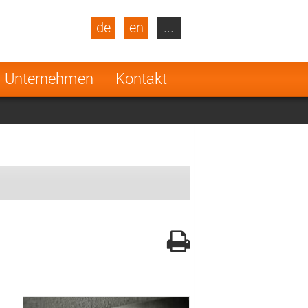
de
en
...
blic
Turkey
Netherlands
Unternehmen
Kontakt
Finland