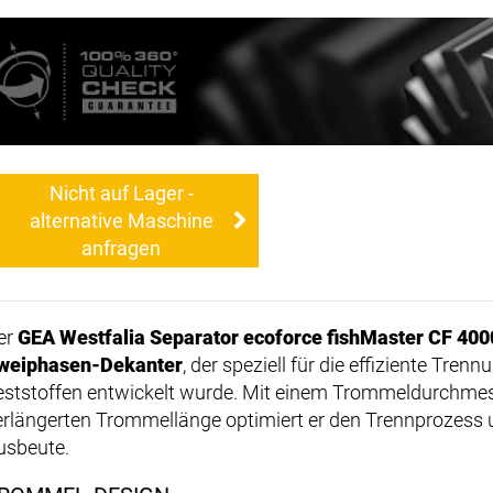
Nicht auf Lager -
alternative Maschine
anfragen
er
GEA Westfalia Separator ecoforce fishMaster CF 400
weiphasen-Dekanter
, der speziell für die effiziente Tre
eststoffen entwickelt wurde. Mit einem Trommeldurchme
erlängerten Trommellänge optimiert er den Trennprozess un
usbeute.