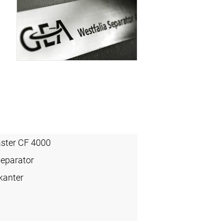
aster CF 4000
Separator
kanter