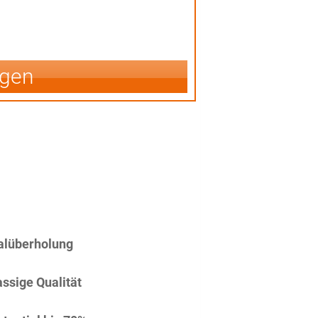
igen
alüberholung
assige Qualität