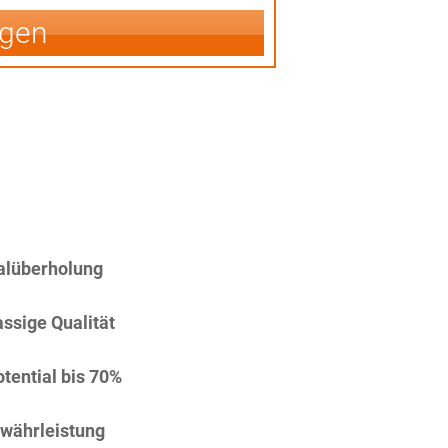
igen
alüberholung
assige Qualität
tential bis 70%
währleistung