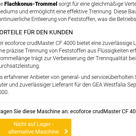
ie
Flachkonus-Trommel
sorgt für eine gleichmäßige Vert
ediums und ermöglicht eine effektive Trennung. Diese Bau
ontinuierliche Entleerung von Feststoffen, was die Betriebs
ORTEILE FÜR DEN KUNDEN
er ecoforce crudMaster CF 4000 bietet eine zuverlässige
ine präzise Trennung von Feststoffen aus Flüssigkeiten erfo
rommellänge trägt zur Verbesserung der Trennqualität bei
urchsatzleistung.
ls erfahrener Anbieter von general- und serviceüberholten
uter und zuverlässiger Lieferant für den GEA Westfalia S
000.
ragen Sie diese Maschine an: ecoforce crudMaster CF 4
Nicht auf Lager -
alternative Maschine