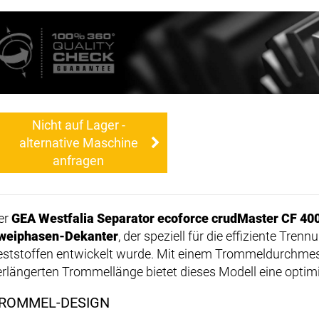
Nicht auf Lager -
alternative Maschine
anfragen
er
GEA Westfalia Separator ecoforce crudMaster CF 40
weiphasen-Dekanter
, der speziell für die effiziente Tre
eststoffen entwickelt wurde. Mit einem Trommeldurchme
erlängerten Trommellänge bietet dieses Modell eine optimi
ROMMEL-DESIGN