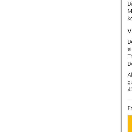
D
M
k
V
D
e
T
D
A
g
4
F