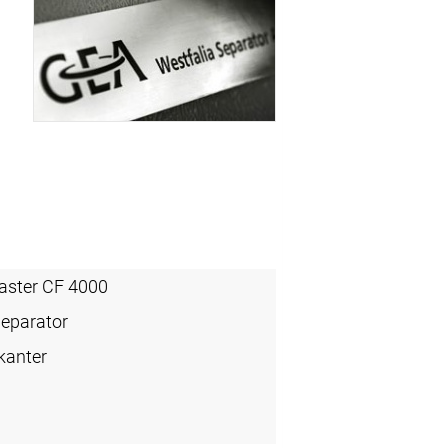
aster CF 4000
Separator
kanter