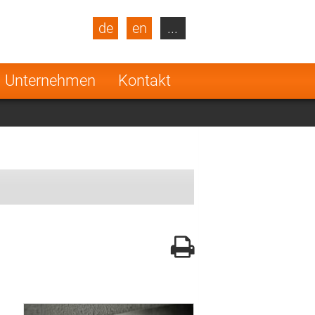
de
en
...
blic
Turkey
Netherlands
Unternehmen
Kontakt
Finland