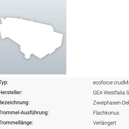
Typ:
ecoforce crudM
Hersteller:
GEA Westfalia 
Bezeichnung:
Zweiphasen-De
Trommel-Ausführung:
Flachkonus
Trommellänge:
Verlängert