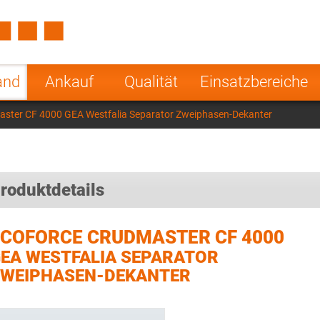
Spain
Czech Repu
ugal
Poland
Norway
and
Ankauf
Qualität
Einsatzbereiche
nesia
India
Greece
aster CF 4000 GEA Westfalia Separator Zweiphasen-Dekanter
a
roduktdetails
ECOFORCE CRUDMASTER CF 4000
EA WESTFALIA SEPARATOR
WEIPHASEN-DEKANTER