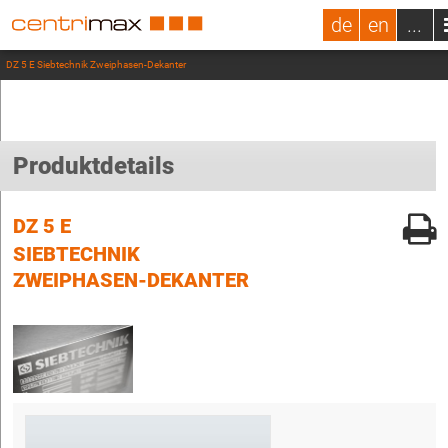
de
en
...
DZ 5 E Siebtechnik Zweiphasen-Dekanter
Produktdetails
DZ 5 E
SIEBTECHNIK
ZWEIPHASEN-DEKANTER