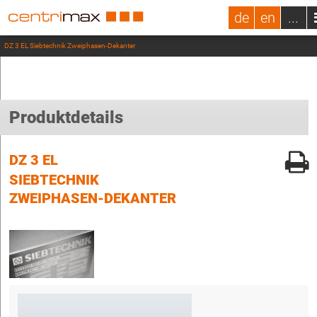
de
en
...
DZ 3 EL Siebtechnik Zweiphasen-Dekanter
Produktdetails
DZ 3 EL
SIEBTECHNIK
ZWEIPHASEN-DEKANTER