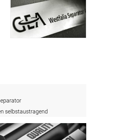
Separator
en selbstaustragend