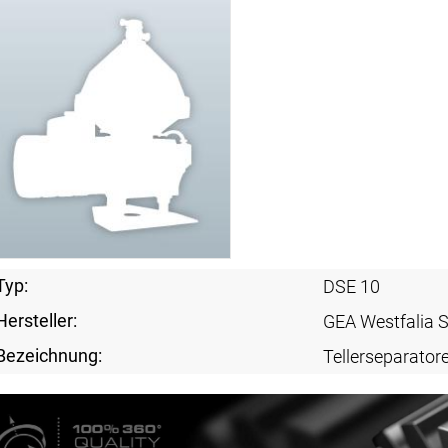
Typ:
DSE 10
Hersteller:
GEA Westfalia 
Bezeichnung:
Tellerseparator