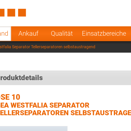
Spain
Czech Repu
ugal
Poland
Norway
and
Ankauf
Qualität
Einsatzbereiche
nesia
India
Greece
tfalia Separator Tellerseparatoren selbstaustragend
a
roduktdetails
SE 10
EA WESTFALIA SEPARATOR
ELLERSEPARATOREN SELBSTAUSTRAG