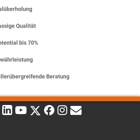
alüberholung
assige Qualität
tential bis 70%
währleistung
llerübergreifende Beratung