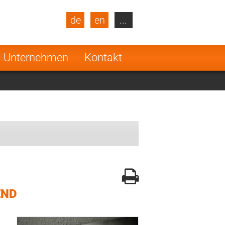
de
en
...
blic
Turkey
Netherlands
Unternehmen
Kontakt
Finland
END