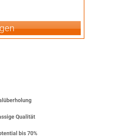
igen
alüberholung
assige Qualität
tential bis 70%