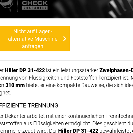
Nicht auf Lager -
alternative Maschine
anfragen
er
Hiller DP 31-422
ist ein leistungsstarker
Zweiphasen-
rennung von Flüssigkeiten und Feststoffen konzipiert is
on
310 mm
bietet er eine kompakte Bauweise, die sich i
gnet.
FFIZIENTE TRENNUNG
er Dekanter arbeitet mit einer kontinuierlichen Trenntechni
eststoffen aus Flüssigkeiten ermöglicht. Dies geschieht durc
rommel erzeugt wird. Der
Hiller DP 31-422
gewährleistet 