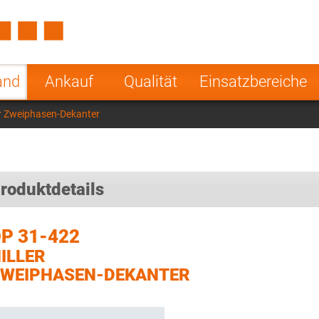
Spain
Czech Repu
ugal
Poland
Norway
and
Ankauf
Qualität
Einsatzbereiche
nesia
India
Greece
er Zweiphasen-Dekanter
a
roduktdetails
P 31-422
ILLER
WEIPHASEN-DEKANTER