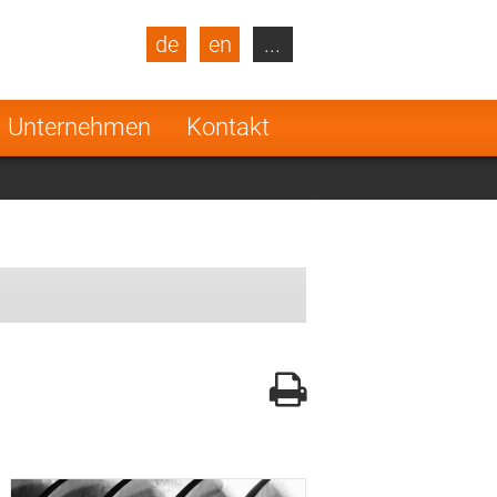
de
en
...
blic
Turkey
Netherlands
Unternehmen
Kontakt
Finland