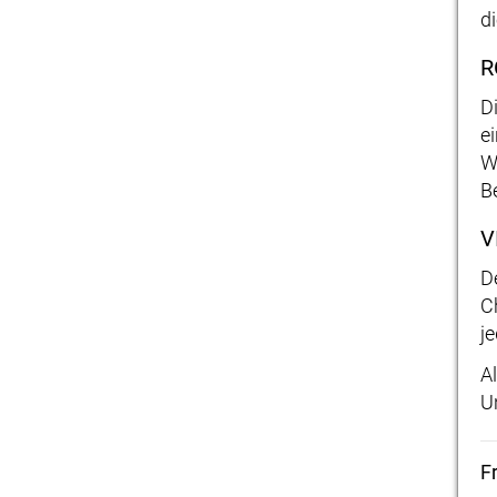
d
R
D
e
W
B
V
D
C
j
A
U
F