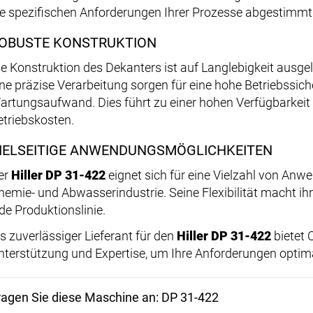
ie spezifischen Anforderungen Ihrer Prozesse abgestimmt 
OBUSTE KONSTRUKTION
ie Konstruktion des Dekanters ist auf Langlebigkeit ausge
ine präzise Verarbeitung sorgen für eine hohe Betriebssic
artungsaufwand. Dies führt zu einer hohen Verfügbarkeit 
etriebskosten.
IELSEITIGE ANWENDUNGSMÖGLICHKEITEN
er
Hiller DP 31-422
eignet sich für eine Vielzahl von Anw
hemie- und Abwasserindustrie. Seine Flexibilität macht ih
ede Produktionslinie.
ls zuverlässiger Lieferant für den
Hiller DP 31-422
bietet
nterstützung und Expertise, um Ihre Anforderungen optimal
ragen Sie diese Maschine an: DP 31-422