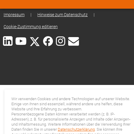
Impressum
|
Hinweise zum Datenschutz
|
Cookie-Zustimmung editieren
Wir verwenden Cookies und andere Technologien auf unserer Website.
Einige von ihnen sind essenziell, während andere uns helfen, diese
Website und Ihre Erfahrung zu verbessern.
Personenbezogene Daten können verarbeitet werden (z. B. IP-
Adressen), z. B. für personalisierte Anzeigen und Inhalte oder Anzeigen-
und Inhaltsmessung. Weitere Informationen über die Verwendung Ihrer
Daten finden Sie in unserer
Datenschutzerklärung
. Sie können Ihre