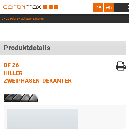
de
en
...
DF 26 Hiller Zweiphasen-Dekanter
Produktdetails
DF 26
HILLER
ZWEIPHASEN-DEKANTER