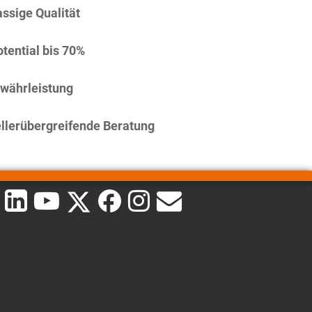
assige Qualität
tential bis 70%
währleistung
llerübergreifende Beratung