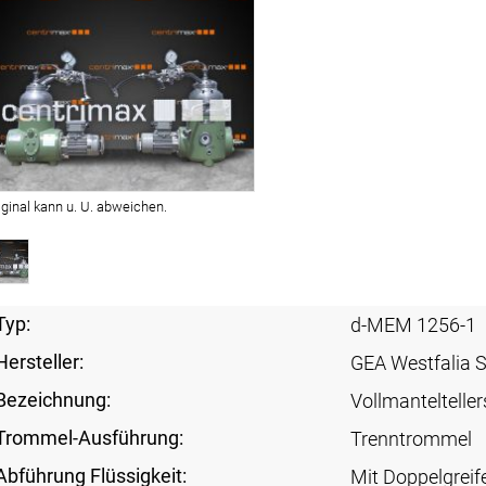
iginal kann u. U. abweichen.
Typ:
d-MEM 1256-1
Hersteller:
GEA Westfalia 
Bezeichnung:
Vollmanteltelle
Trommel-Ausführung:
Trenntrommel
Abführung Flüssigkeit:
Mit Doppelgreif