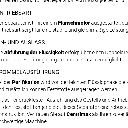
ffiziente Lösung für die Separation von Flüssigkeiten und 
NTRIEBSART
er Separator ist mit einem
Flanschmotor
ausgestattet, de
ntriebsart sorgt für eine stabile und gleichmäßige Leistun
IN- UND AUSLASS
ie
Abführung der Flüssigkeit
erfolgt über einen Doppelgrei
ontrollierte Ableitung der getrennten Phasen ermöglicht.
ROMMELAUSFÜHRUNG
ei der
Purifikation
wird von der leichten Flüssigphase die 
nd zusätzlich können Feststoffe ausgetragen werden.
it seiner druckfesten Ausführung des Gestells und Antr
ür den Feststofffänger bietet dieser Separator eine robus
onstruktion. Vertrauen Sie auf
Centrimax
als Ihren zuverl
ochwertige Maschine.