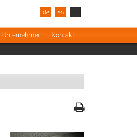
de
en
...
blic
Turkey
Netherlands
Unternehmen
Kontakt
Finland