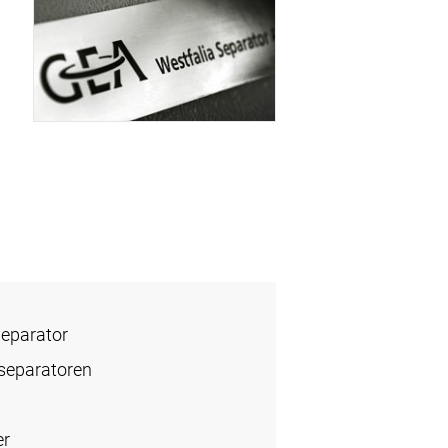
Separator
rseparatoren
er