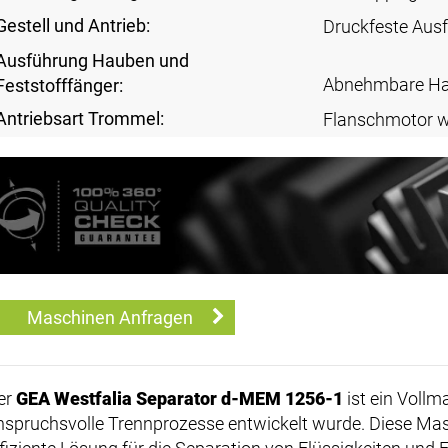
Gestell und Antrieb:
Druckfeste Aus
Ausführung Hauben und
Abnehmbare H
Feststofffänger:
Antriebsart Trommel:
Flanschmotor 
Maschinen Anfragen
er
GEA Westfalia Separator d-MEM 1256-1
ist ein Vollma
nspruchsvolle Trennprozesse entwickelt wurde. Diese Masc