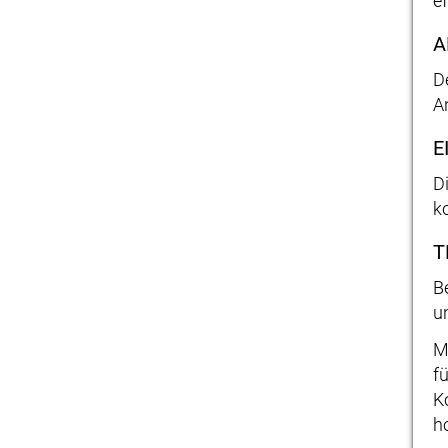
e
A
D
A
E
D
k
T
B
u
M
f
K
h