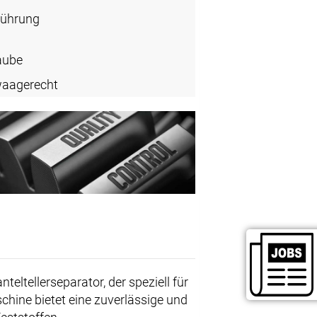
führung
aube
waagerecht
nteltellerseparator, der speziell für
hine bietet eine zuverlässige und