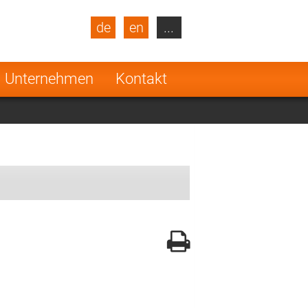
de
en
...
blic
Turkey
Netherlands
Unternehmen
Kontakt
Finland