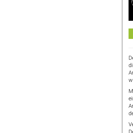
D
d
A
w
M
ei
A
d
V
D