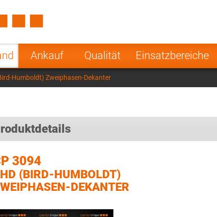
Spain
Czech Repu
ugal
Poland
Norway
and
Ankauf
Qualität
Einsatzbereiche
nesia
India
Greece
Bird-Humboldt) Zweiphasen-Dekanter
a
roduktdetails
P 3094
HD (BIRD-HUMBOLDT)
WEIPHASEN-DEKANTER