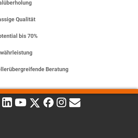
alüberholung
assige Qualität
tential bis 70%
währleistung
llerübergreifende Beratung