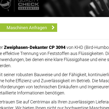
Maschinen Anfragen
er
Zweiphasen-Dekanter CP 3094
von KHD (Bird-Humboldt
ie effektive Trennung von Feststoffen aus Flüssigkeiten. Di
nwendungen, bei denen eine klare Flüssigphase und eine 
erden.
it seiner robusten Bauweise und der Fähigkeit, kontinuierli
ne hohe Effizienz und Zuverlässigkeit im Betrieb. Die Masch
nforderungen von technischen Einkäufern und Ingenieuren 
etaillierte Informationen benötigen.
ertrauen Sie auf Centrimax als Ihren zuverlässigen Liefe
ekanter. Wir bieten Ihnen nicht nur hochwertige Maschi