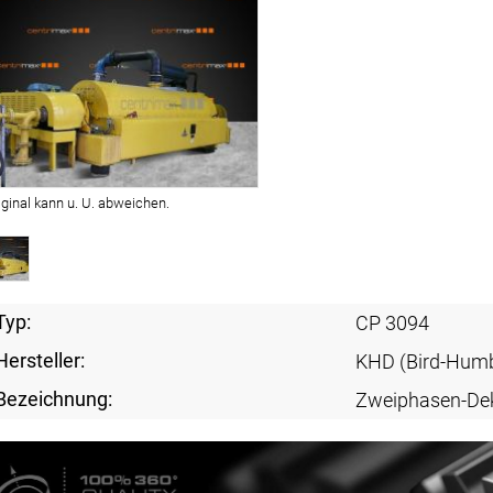
iginal kann u. U. abweichen.
Typ:
CP 3094
Hersteller:
KHD (Bird-Humb
Bezeichnung:
Zweiphasen-De