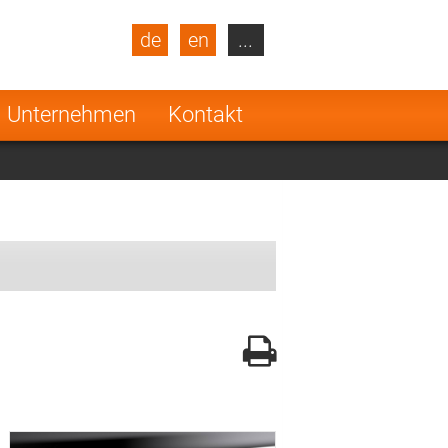
de
en
...
blic
Turkey
Netherlands
Unternehmen
Kontakt
Finland