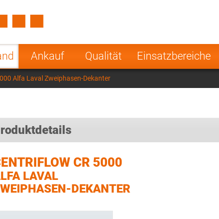
Spain
Czech Repu
ugal
Poland
Norway
and
Ankauf
Qualität
Einsatzbereiche
nesia
India
Greece
5000 Alfa Laval Zweiphasen-Dekanter
a
roduktdetails
ENTRIFLOW CR 5000
LFA LAVAL
WEIPHASEN-DEKANTER