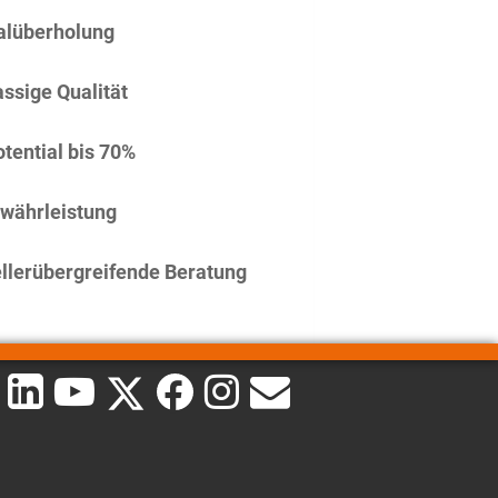
alüberholung
assige Qualität
tential bis 70%
währleistung
llerübergreifende Beratung