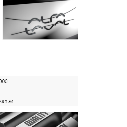
5000
kanter