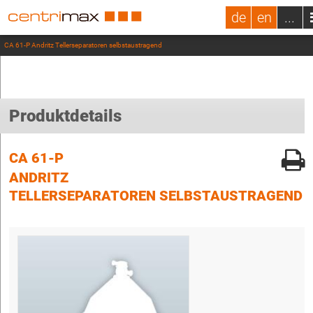
de
en
...
CA 61-P Andritz Tellerseparatoren selbstaustragend
Produktdetails
CA 61-P
ANDRITZ
TELLERSEPARATOREN SELBSTAUSTRAGEND