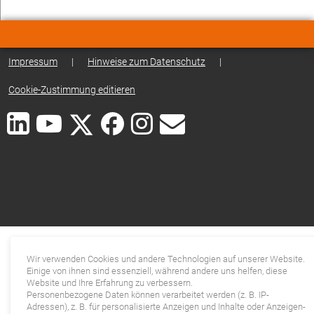
Impressum
|
Hinweise zum Datenschutz
|
Cookie-Zustimmung editieren
Wir verwenden Cookies und andere Technologien auf unserer Website.
Einige von ihnen sind essenziell, während andere uns helfen, diese
Website und Ihre Erfahrung zu verbessern.
Personenbezogene Daten können verarbeitet werden (z. B. IP-
Adressen), z. B. für personalisierte Anzeigen und Inhalte oder Anzeigen-