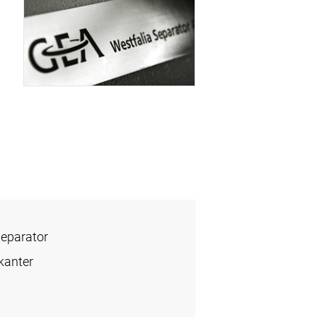
Separator
kanter