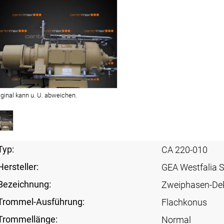
iginal kann u. U. abweichen.
Typ:
CA 220-010
Hersteller:
GEA Westfalia 
Bezeichnung:
Zweiphasen-De
Trommel-Ausführung:
Flachkonus
Trommellänge:
Normal