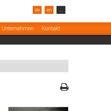
de
en
...
blic
Turkey
Netherlands
Unternehmen
Kontakt
Finland