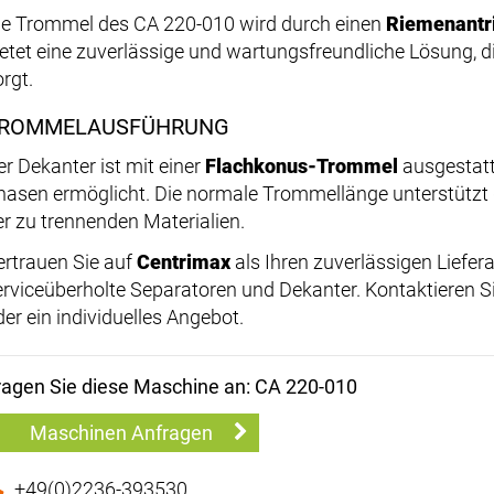
ie Trommel des CA 220-010 wird durch einen
Riemenantr
ietet eine zuverlässige und wartungsfreundliche Lösung, d
rgt.
ROMMELAUSFÜHRUNG
er Dekanter ist mit einer
Flachkonus-Trommel
ausgestatt
hasen ermöglicht. Die normale Trommellänge unterstützt d
er zu trennenden Materialien.
ertrauen Sie auf
Centrimax
als Ihren zuverlässigen Liefera
erviceüberholte Separatoren und Dekanter. Kontaktieren Si
der ein individuelles Angebot.
ragen Sie diese Maschine an: CA 220-010
Maschinen Anfragen
+49(0)2236-393530