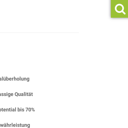
alüberholung
assige Qualität
tential bis 70%
währleistung