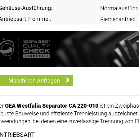
Gehäuse-Ausführung:
Normalausführ
Antriebsart Trommel:
Riemenantrieb
Maschinen Anfragen
er
GEA Westfalia Separator CA 220-010
ist ein Zweiphas
obuste Bauweise und effiziente Trennleistung auszeichnet. 
nwendungen, bei denen eine zuverlässige Trennung von Flüs
NTRIEBSART