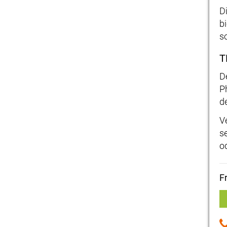
D
b
so
T
D
P
d
V
s
o
F