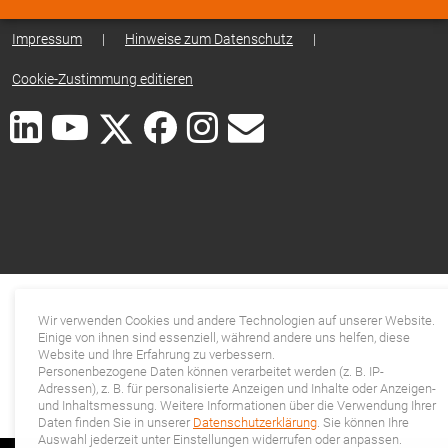
Impressum
|
Hinweise zum Datenschutz
|
Cookie-Zustimmung editieren
Wir verwenden Cookies und andere Technologien auf unserer Website.
Einige von ihnen sind essenziell, während andere uns helfen, diese
Website und Ihre Erfahrung zu verbessern.
Personenbezogene Daten können verarbeitet werden (z. B. IP-
Adressen), z. B. für personalisierte Anzeigen und Inhalte oder Anzeigen-
und Inhaltsmessung. Weitere Informationen über die Verwendung Ihrer
Daten finden Sie in unserer
Datenschutzerklärung
. Sie können Ihre
Auswahl jederzeit unter Einstellungen widerrufen oder anpassen.