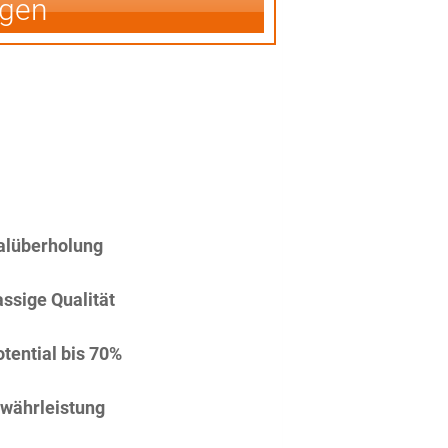
igen
alüberholung
assige Qualität
tential bis 70%
währleistung