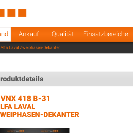
Spain
Czech Repu
ugal
Poland
Norway
and
Ankauf
Qualität
Einsatzbereiche
nesia
India
Greece
Alfa Laval Zweiphasen-Dekanter
a
roduktdetails
VNX 418 B-31
LFA LAVAL
WEIPHASEN-DEKANTER