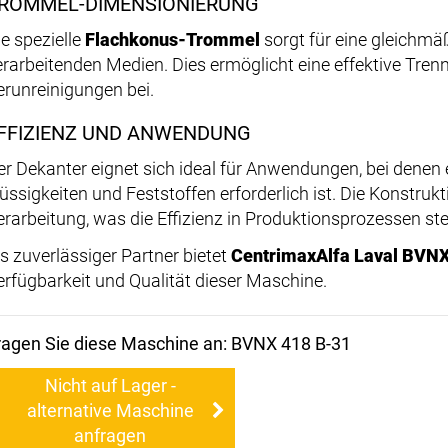
ROMMEL-DIMENSIONIERUNG
ie spezielle
Flachkonus-Trommel
sorgt für eine gleichmäß
erarbeitenden Medien. Dies ermöglicht eine effektive Tre
erunreinigungen bei.
FFIZIENZ UND ANWENDUNG
er Dekanter eignet sich ideal für Anwendungen, bei denen 
lüssigkeiten und Feststoffen erforderlich ist. Die Konstrukt
erarbeitung, was die Effizienz in Produktionsprozessen ste
ls zuverlässiger Partner bietet
CentrimaxAlfa Laval BVNX
erfügbarkeit und Qualität dieser Maschine.
ragen Sie diese Maschine an: BVNX 418 B-31
Nicht auf Lager -
alternative Maschine
anfragen