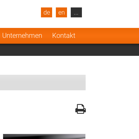
de
en
...
blic
Turkey
Netherlands
Unternehmen
Kontakt
Finland