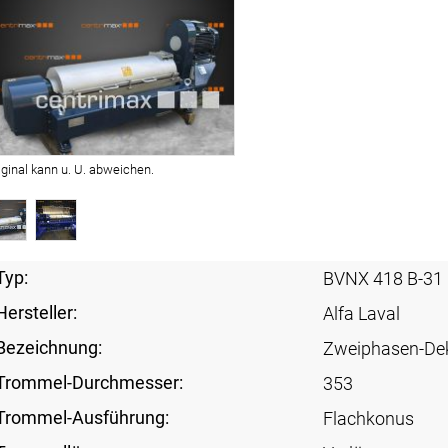
iginal kann u. U. abweichen.
Typ:
BVNX 418 B-31
Hersteller:
Alfa Laval
Bezeichnung:
Zweiphasen-De
Trommel-Durchmesser:
353
Trommel-Ausführung:
Flachkonus