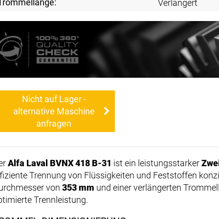
Trommellänge:
Verlängert
Nicht auf Lager -
alternative Maschine
anfragen
er
Alfa Laval BVNX 418 B-31
ist ein leistungsstarker
Zwe
ffiziente Trennung von Flüssigkeiten und Feststoffen konzi
urchmesser von
353 mm
und einer verlängerten Trommell
ptimierte Trennleistung.