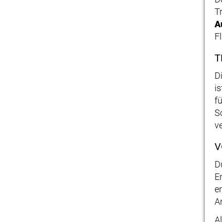
T
A
Fl
T
D
i
f
S
v
V
D
E
e
A
A