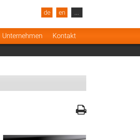
de
en
...
blic
Turkey
Netherlands
Unternehmen
Kontakt
Finland