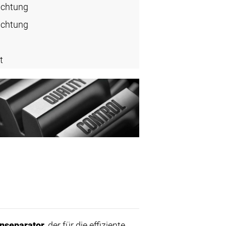
ichtung
ichtung
t
nseparator
, der für die effiziente