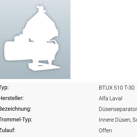
Typ:
BTUX 510 T-30
Hersteller:
Alfa Laval
Bezeichnung:
Düsenseparato
Trommel-Typ:
Innere Düsen, Sc
Zulauf:
Offen