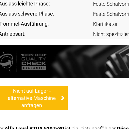
Auslass leichte Phase:
Feste Schälvorr
Auslass schwere Phase:
Feste Schälvorr
Trommel-Ausführung:
Klarifikator
Antriebsart:
Nicht spezifizier
Nicht auf Lager -
alternative Maschine
anfragen
er
Alfa Laval BTUX 510 T-30
ist ein leistungsfähiger
Düse