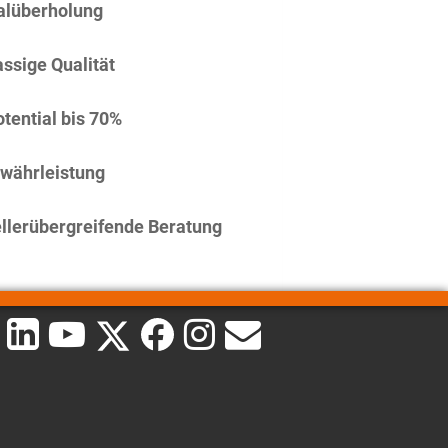
alüberholung
assige Qualität
tential bis 70%
währleistung
llerübergreifende Beratung