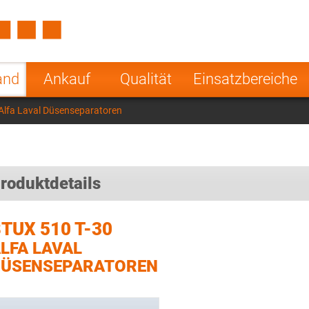
Spain
Czech Repu
ugal
Poland
Norway
and
Ankauf
Qualität
Einsatzbereiche
nesia
India
Greece
Alfa Laval Düsenseparatoren
a
roduktdetails
TUX 510 T-30
LFA LAVAL
DÜSENSEPARATOREN