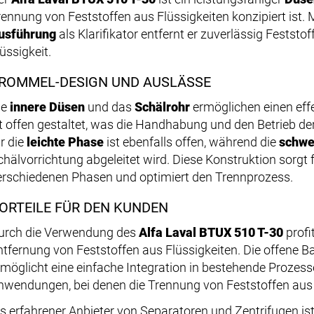
rennung von Feststoffen aus Flüssigkeiten konzipiert ist. M
usführung
als Klarifikator entfernt er zuverlässig Feststo
üssigkeit.
ROMMEL-DESIGN UND AUSLÄSSE
ie
innere Düsen
und das
Schälrohr
ermöglichen einen effe
st offen gestaltet, was die Handhabung und den Betrieb de
ür die
leichte Phase
ist ebenfalls offen, während die
schwe
chälvorrichtung abgeleitet wird. Diese Konstruktion sorgt 
erschiedenen Phasen und optimiert den Trennprozess.
ORTEILE FÜR DEN KUNDEN
urch die Verwendung des
Alfa Laval BTUX 510 T-30
profi
ntfernung von Feststoffen aus Flüssigkeiten. Die offene B
rmöglicht eine einfache Integration in bestehende Prozesse
nwendungen, bei denen die Trennung von Feststoffen aus Fl
ls erfahrener Anbieter von Separatoren und Zentrifugen is