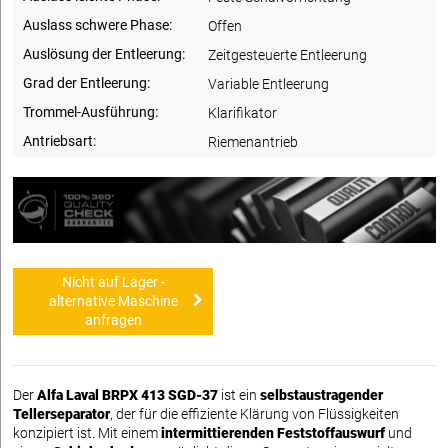
Auslass schwere Phase:
Offen
Auslösung der Entleerung:
Zeitgesteuerte Entleerung
Grad der Entleerung:
Variable Entleerung
Trommel-Ausführung:
Klarifikator
Antriebsart:
Riemenantrieb
Nicht auf Lager -
alternative Maschine
anfragen
Der
Alfa Laval BRPX 413 SGD-37
ist ein
selbstaustragender
Tellerseparator
, der für die effiziente Klärung von Flüssigkeiten
konzipiert ist. Mit einem
intermittierenden Feststoffauswurf
und