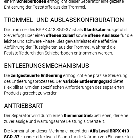
einem
Schieberboden
ermöglicht dieser Separator eine gezielte
Entleerung der Feststoffe aus der Trommel.
TROMMEL- UND AUSLASSKONFIGURATION
Die Trommel des BRPX 413 SGD-37 ist als
Klarifikator
ausgeführt.
Sie verfügt über einen
offenen Zulauf
sowie
offene Auslässe
für die
leichte und schwere Phase. Dies gewährleistet eine effektive
Abführung der Flüssigkeiten aus der Trommel, während die
Feststoffe durch den Schieberboden entnommen werden.
ENTLEERUNGSMECHANISMUS
Die
zeitgesteuerte Entleerung
ermöglicht eine präzise Steuerung
des Entleerungsprozesses. Der
variable Entleerungsgrad
bietet
Flexibilität, um den spezifischen Anforderungen des separierten
Produkts gerecht zu werden.
ANTRIEBSART
Der Separator wird durch einen
Riemenantrieb
betrieben, der eine
zuverlässige und wartungsarme Leistung sicherstellt.
Die Kombination dieser Merkmale macht den
Alfa Laval BRPX 413
SGD-37
zu einer effektiven Lösung für die Klärung von Flüssigkeiten