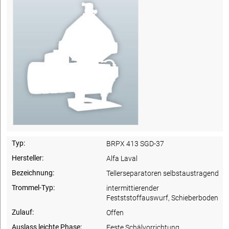
Typ:
BRPX 413 SGD-37
Hersteller:
Alfa Laval
Bezeichnung:
Tellerseparatoren selbstaustragend
Trommel-Typ:
intermittierender
Festststoffauswurf, Schieberboden
Zulauf:
Offen
Auslass leichte Phase:
Feste Schälvorrichtung