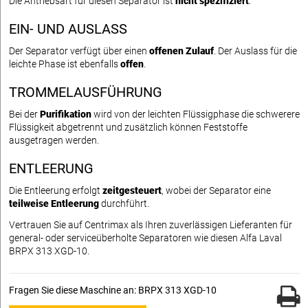
Die Antriebsart für diesen Separator ist
nicht spezifiziert
.
EIN- UND AUSLASS
Der Separator verfügt über einen
offenen Zulauf
. Der Auslass für die
leichte Phase ist ebenfalls
offen
.
TROMMELAUSFÜHRUNG
Bei der
Purifikation
wird von der leichten Flüssigphase die schwerere
Flüssigkeit abgetrennt und zusätzlich können Feststoffe
ausgetragen werden.
ENTLEERUNG
Die Entleerung erfolgt
zeitgesteuert
, wobei der Separator eine
teilweise Entleerung
durchführt.
Vertrauen Sie auf Centrimax als Ihren zuverlässigen Lieferanten für
general- oder serviceüberholte Separatoren wie diesen Alfa Laval
BRPX 313 XGD-10.
Fragen Sie diese Maschine an: BRPX 313 XGD-10