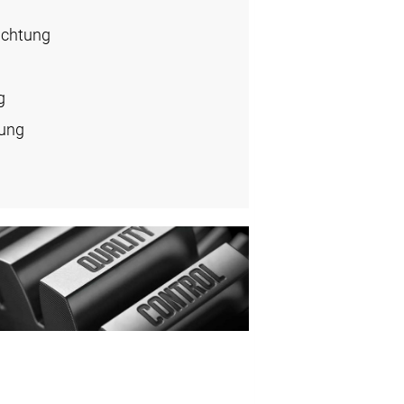
ichtung
g
rung