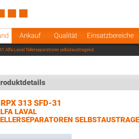
Spain
Czech Repu
ugal
Poland
Norway
and
Ankauf
Qualität
Einsatzbereiche
nesia
India
Greece
1 Alfa Laval Tellerseparatoren selbstaustragend
a
roduktdetails
RPX 313 SFD-31
LFA LAVAL
ELLERSEPARATOREN SELBSTAUSTRAG