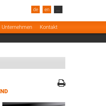
de
en
...
blic
Turkey
Netherlands
Unternehmen
Kontakt
Finland
END