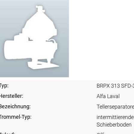
Typ:
BRPX 313 SFD-
Hersteller:
Alfa Laval
Bezeichnung:
Tellerseparator
Trommel-Typ:
intermittierende
Schieberboden