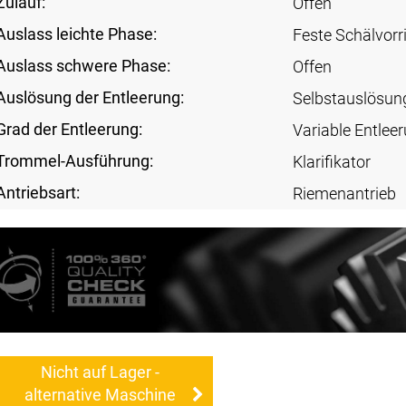
Zulauf:
Offen
Auslass leichte Phase:
Feste Schälvorr
Auslass schwere Phase:
Offen
Auslösung der Entleerung:
Selbstauslösun
Grad der Entleerung:
Variable Entlee
Trommel-Ausführung:
Klarifikator
Antriebsart:
Riemenantrieb
Nicht auf Lager -
alternative Maschine