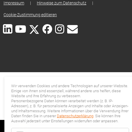
Impressum
|
Hinweise zum Datenschutz
|
Cookie-Zustimmung editieren
Wir verwenden Cookies und andere Technologien auf unserer Website.
Einige von ihnen sind essenziell, während andere uns helfen, diese
Website und Ihre Erfahrung zu verbessern.
Personenbezogene Daten können verarbeitet werden (z. B. IP-
Adressen), z. B. für personalisierte Anzeigen und Inhalte oder Anzeigen-
und Inhaltsmessung. Weitere Informationen über die Verwendung Ihrer
Daten finden Sie in unserer
Datenschutzerklärung
. Sie können Ihre
Auswahl jederzeit unter Einstellungen widerrufen oder anpassen.