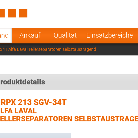
Spain
Czech Repu
ugal
Poland
Norway
and
Ankauf
Qualität
Einsatzbereiche
nesia
India
Greece
4T Alfa Laval Tellerseparatoren selbstaustragend
a
roduktdetails
RPX 213 SGV-34T
LFA LAVAL
ELLERSEPARATOREN SELBSTAUSTRAG