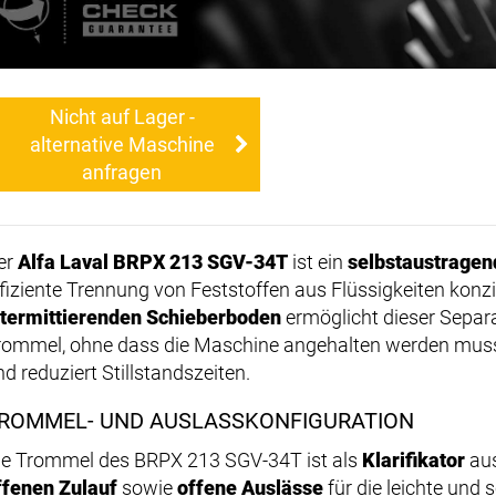
Nicht auf Lager -
alternative Maschine
anfragen
er
Alfa Laval BRPX 213 SGV-34T
ist ein
selbstaustragen
ffiziente Trennung von Feststoffen aus Flüssigkeiten konzip
ntermittierenden Schieberboden
ermöglicht dieser Separa
rommel, ohne dass die Maschine angehalten werden muss. D
nd reduziert Stillstandszeiten.
ROMMEL- UND AUSLASSKONFIGURATION
ie Trommel des BRPX 213 SGV-34T ist als
Klarifikator
aus
ffenen Zulauf
sowie
offene Auslässe
für die leichte und