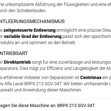
ine unkomplizierte Abführung der Flüssigkeiten und eine e
urch den Schieberboden.
NTLEERUNGSMECHANISMUS
ie
zeitgesteuerte Entleerung
ermöglicht eine präzise Ste
er
variable Grad der Entleerung
passt sich den spezifisc
rodukts an und optimiert so den Betrieb.
NTRIEBSART
er
Direktantrieb
sorgt für eine zuverlässige und leistungs
eparators. Dies trägt zur Effizienz und Langlebigkeit der M
ls erfahrener Anbieter von Separatoren ist
Centrimax
ein 
es Alfa Laval BRPX 213 SGV-34T. Wir bieten umfassende U
uswahl und Anwendung dieser Maschinen.
ragen Sie diese Maschine an: BRPX 213 SGV-34T