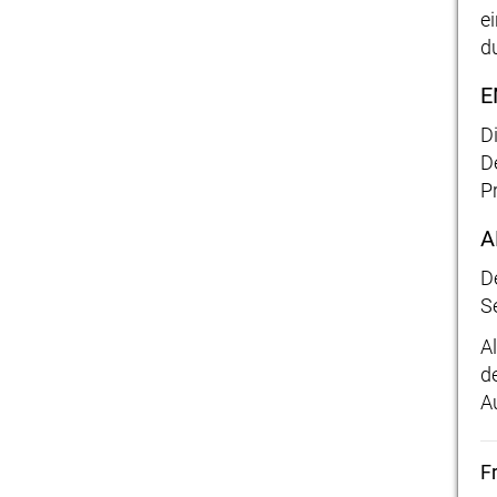
e
d
E
D
D
P
A
D
S
A
d
A
F