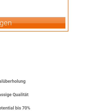
igen
alüberholung
assige Qualität
tential bis 70%