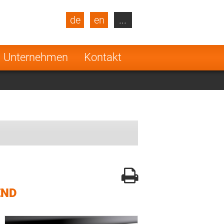
de
en
...
blic
Turkey
Netherlands
Unternehmen
Kontakt
Finland
END