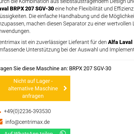
urch die Kombination aus selbstaustragendem Design und f
aval BRPX 207 SGV-30
eine hohe Flexibilität und Effizien
lüssigkeiten. Die einfache Handhabung und die Möglichkei
nzupassen, machen diesen Separator zu einer wertvollen 
nwendungen.
entrimax ist ein zuverlässiger Lieferant für den
Alfa Lava
mfassende Unterstützung bei der Auswahl und Implement
ragen Sie diese Maschine an: BRPX 207 SGV-30
Nicht auf Lager -
alternative Maschine
anfragen
+49(0)2236-393530
info@centrimax.de
Auf WhatsApp teilen