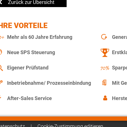
Zurück zur Übersicht
HRE VORTEILE
Mehr als 60 Jahre Erfahrung
Gener
Neue SPS Steuerung
Erstkl
Eigener Prüfstand
Sparpo
Inbetriebnahme/ Prozesseinbindung
Mit Ge
After-Sales Service
Herste
atenschutz
|
Cookie-Zustimmung editieren