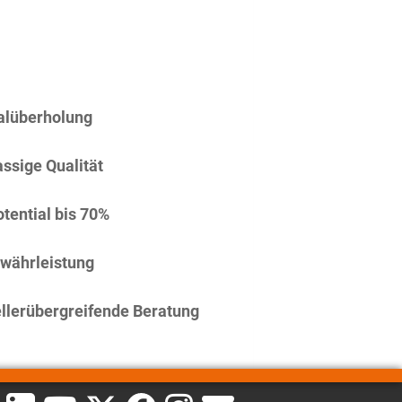
alüberholung
assige Qualität
tential bis 70%
währleistung
llerübergreifende Beratung