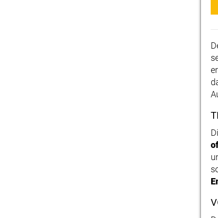
D
s
e
d
Au
T
D
o
u
s
E
V