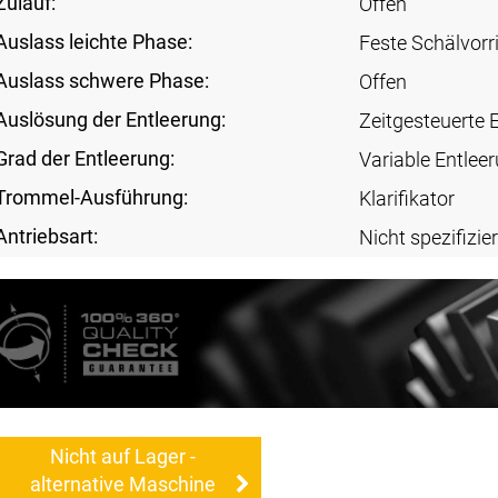
Zulauf:
Offen
Auslass leichte Phase:
Feste Schälvorr
Auslass schwere Phase:
Offen
Auslösung der Entleerung:
Zeitgesteuerte 
Grad der Entleerung:
Variable Entlee
Trommel-Ausführung:
Klarifikator
Antriebsart:
Nicht spezifizier
Nicht auf Lager -
alternative Maschine