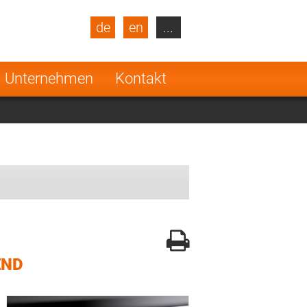
de
en
...
blic
Turkey
Netherlands
Unternehmen
Kontakt
Finland
END