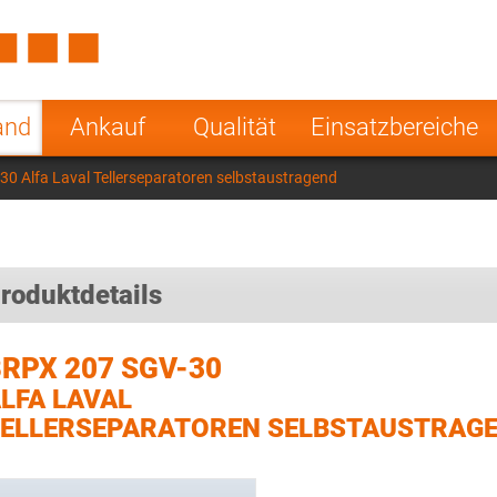
Spain
Czech Repu
ugal
Poland
Norway
and
Ankauf
Qualität
Einsatzbereiche
nesia
India
Greece
0 Alfa Laval Tellerseparatoren selbstaustragend
a
roduktdetails
RPX 207 SGV-30
LFA LAVAL
ELLERSEPARATOREN SELBSTAUSTRAG