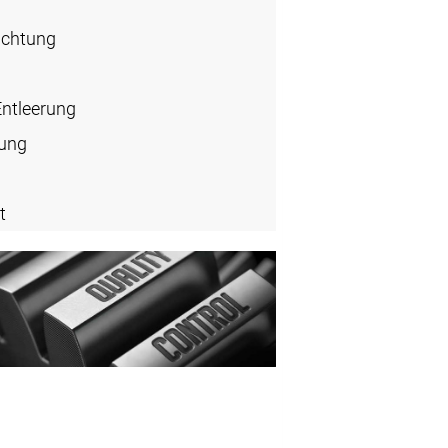
ichtung
Entleerung
rung
t