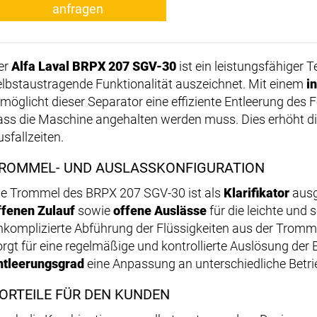
anfragen
er
Alfa Laval BRPX 207 SGV-30
ist ein leistungsfähiger T
elbstaustragende Funktionalität auszeichnet. Mit einem
i
rmöglicht dieser Separator eine effiziente Entleerung des
ass die Maschine angehalten werden muss. Dies erhöht die
sfallzeiten.
ROMMEL- UND AUSLASSKONFIGURATION
ie Trommel des BRPX 207 SGV-30 ist als
Klarifikator
ausg
ffenen Zulauf
sowie
offene Auslässe
für die leichte und
nkomplizierte Abführung der Flüssigkeiten aus der Tromm
orgt für eine regelmäßige und kontrollierte Auslösung der
ntleerungsgrad
eine Anpassung an unterschiedliche Betr
ORTEILE FÜR DEN KUNDEN