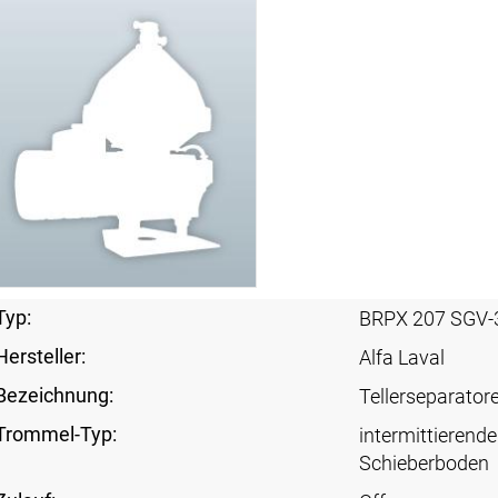
Typ:
BRPX 207 SGV-
Hersteller:
Alfa Laval
Bezeichnung:
Tellerseparator
Trommel-Typ:
intermittierende
Schieberboden