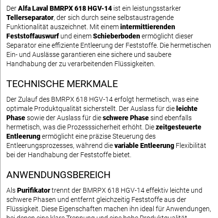
Der
Alfa Laval BMRPX 618 HGV-14
ist ein leistungsstarker
Tellerseparator
, der sich durch seine selbstaustragende
Funktionalität auszeichnet. Mit einem
intermittierenden
Feststoffauswurf
und einem
Schieberboden
ermöglicht dieser
Separator eine effiziente Entleerung der Feststoffe. Die hermetischen
Ein- und Auslässe garantieren eine sichere und saubere
Handhabung der zu verarbeitenden Flüssigkeiten.
TECHNISCHE MERKMALE
Der Zulauf des BMRPX 618 HGV-14 erfolgt hermetisch, was eine
optimale Produktqualität sicherstellt. Der Auslass für die
leichte
Phase
sowie der Auslass für die
schwere Phase
sind ebenfalls
hermetisch, was die Prozesssicherheit erhöht. Die
zeitgesteuerte
Entleerung
ermöglicht eine präzise Steuerung des
Entleerungsprozesses, während die
variable Entleerung
Flexibilität
bei der Handhabung der Feststoffe bietet.
ANWENDUNGSBEREICH
Als
Purifikator
trennt der BMRPX 618 HGV-14 effektiv leichte und
schwere Phasen und entfernt gleichzeitig Feststoffe aus der
Flüssigkeit. Diese Eigenschaften machen ihn ideal für Anwendungen,
bei denen eine klare Trennung und eine hohe Produktqualität