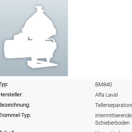
Typ:
BM840
Hersteller:
Alfa Laval
Bezeichnung:
Tellerseparator
Trommel-Typ:
intermittierende
Schieberboden