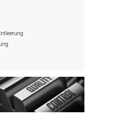
Entleerung
rung