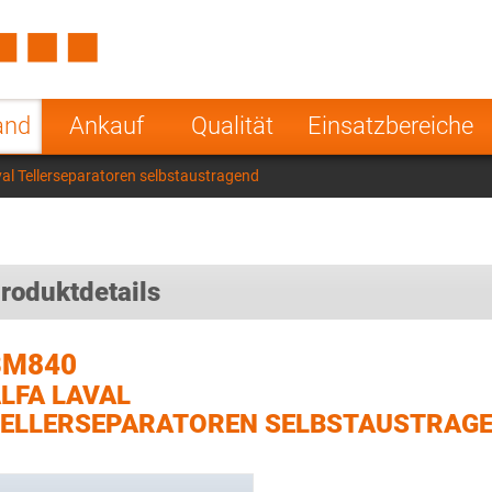
Spain
Czech Repu
ugal
Poland
Norway
and
Ankauf
Qualität
Einsatzbereiche
nesia
India
Greece
al Tellerseparatoren selbstaustragend
a
roduktdetails
BM840
LFA LAVAL
ELLERSEPARATOREN SELBSTAUSTRAG