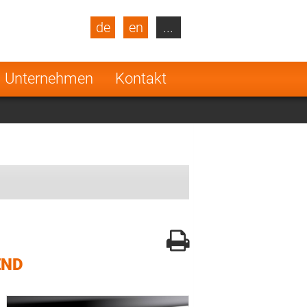
de
en
...
blic
Turkey
Netherlands
Unternehmen
Kontakt
Finland
END