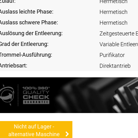
Zulauf:
Hermetisch
Auslass leichte Phase:
Hermetisch
Auslass schwere Phase:
Hermetisch
Auslösung der Entleerung:
Zeitgesteuerte 
Grad der Entleerung:
Variable Entlee
Trommel-Ausführung:
Purifikator
Antriebsart:
Direktantrieb
Nicht auf Lager -
alternative Maschine