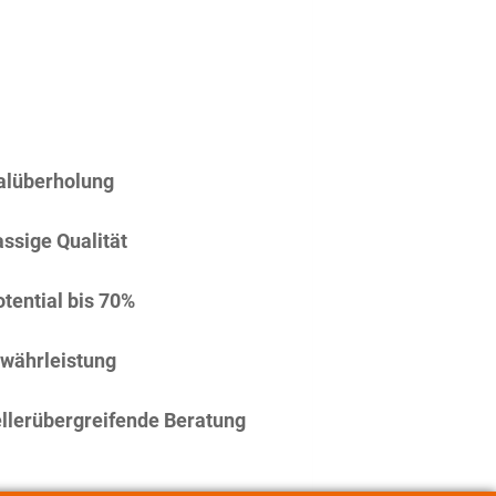
alüberholung
assige Qualität
tential bis 70%
währleistung
llerübergreifende Beratung