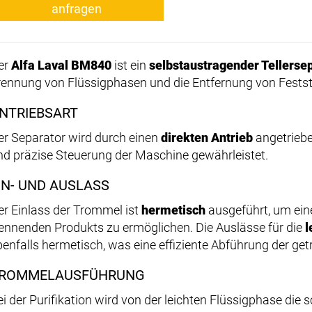
anfragen
er
Alfa Laval BM840
ist ein
selbstaustragender Tellerse
rennung von Flüssigphasen und die Entfernung von Festst
NTRIEBSART
er Separator wird durch einen
direkten Antrieb
angetriebe
nd präzise Steuerung der Maschine gewährleistet.
IN- UND AUSLASS
er Einlass der Trommel ist
hermetisch
ausgeführt, um eine
rennenden Produkts zu ermöglichen. Die Auslässe für die
l
benfalls hermetisch, was eine effiziente Abführung der getr
ROMMELAUSFÜHRUNG
ei der Purifikation wird von der leichten Flüssigphase die