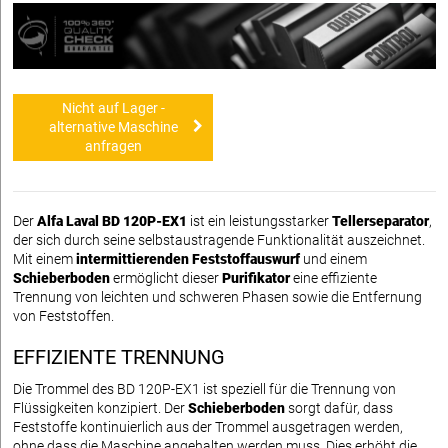
Nicht auf Lager -
alternative Maschine
anfragen
Der
Alfa Laval BD 120P-EX1
ist ein leistungsstarker
Tellerseparator
,
der sich durch seine selbstaustragende Funktionalität auszeichnet.
Mit einem
intermittierenden Feststoffauswurf
und einem
Schieberboden
ermöglicht dieser
Purifikator
eine effiziente
Trennung von leichten und schweren Phasen sowie die Entfernung
von Feststoffen.
EFFIZIENTE TRENNUNG
Die Trommel des BD 120P-EX1 ist speziell für die Trennung von
Flüssigkeiten konzipiert. Der
Schieberboden
sorgt dafür, dass
Feststoffe kontinuierlich aus der Trommel ausgetragen werden,
ohne dass die Maschine angehalten werden muss. Dies erhöht die