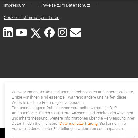
Impressum
|
Hinweise zum Datenschutz
|
Cookie-Zustimmung editieren
Wir verwenden Cookies und andere Technologien auf unserer Website.
Einige von ihnen sind essenziell, während andere uns helfen, diese
Website und Ihre Erfahrung zu verbessern.
Personenbezogene Daten können verarbeitet werden (z. B. IP-
Adressen), z. B. für personalisierte Anzeigen und Inhalte oder Anzeigen-
und Inhaltsmessung. Weitere Informationen über die Verwendung Ihrer
Daten finden Sie in unserer
Datenschutzerklärung
. Sie können Ihre
Auswahl jederzeit unter Einstellungen widerrufen oder anpassen.