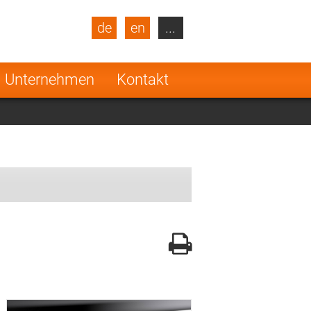
de
en
...
blic
Turkey
Netherlands
Unternehmen
Kontakt
Finland