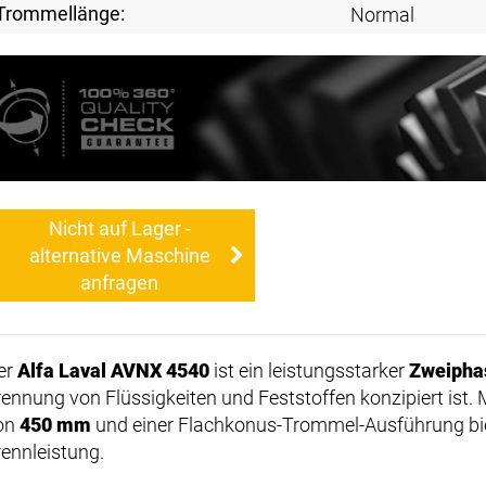
Trommellänge:
Normal
Nicht auf Lager -
alternative Maschine
anfragen
er
Alfa Laval AVNX 4540
ist ein leistungsstarker
Zweipha
rennung von Flüssigkeiten und Feststoffen konzipiert is
on
450 mm
und einer Flachkonus-Trommel-Ausführung biet
rennleistung.