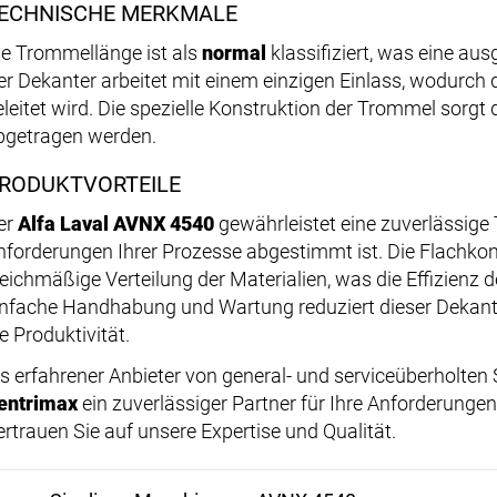
ECHNISCHE MERKMALE
ie Trommellänge ist als
normal
klassifiziert, was eine a
er Dekanter arbeitet mit einem einzigen Einlass, wodurch d
leitet wird. Die spezielle Konstruktion der Trommel sorgt d
bgetragen werden.
RODUKTVORTEILE
er
Alfa Laval AVNX 4540
gewährleistet eine zuverlässige 
nforderungen Ihrer Prozesse abgestimmt ist. Die Flachko
leichmäßige Verteilung der Materialien, was die Effizienz 
infache Handhabung und Wartung reduziert dieser Dekante
e Produktivität.
ls erfahrener Anbieter von general- und serviceüberholten
entrimax
ein zuverlässiger Partner für Ihre Anforderunge
ertrauen Sie auf unsere Expertise und Qualität.