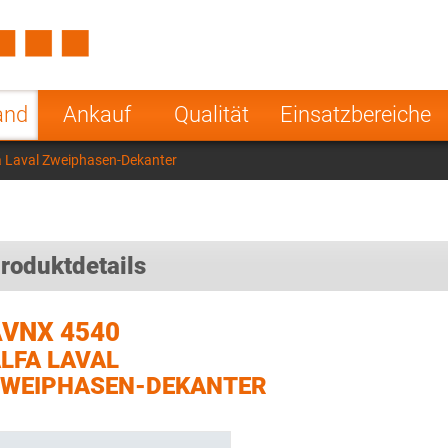
Spain
Czech Repu
ugal
Poland
Norway
and
Ankauf
Qualität
Einsatzbereiche
nesia
India
Greece
 Laval Zweiphasen-Dekanter
a
roduktdetails
VNX 4540
LFA LAVAL
WEIPHASEN-DEKANTER