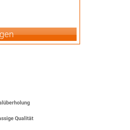
igen
alüberholung
assige Qualität