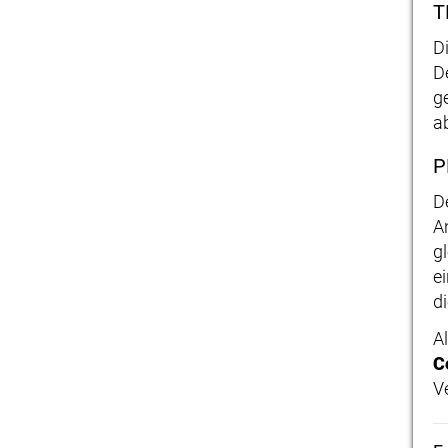
T
D
D
ge
a
P
D
A
g
e
di
A
C
V