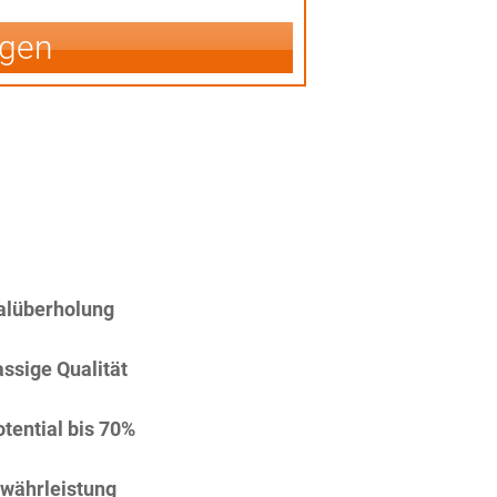
igen
alüberholung
assige Qualität
tential bis 70%
währleistung