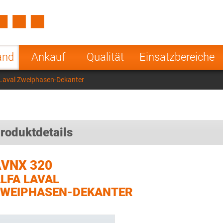
Spain
Czech Repu
ugal
Poland
Norway
and
Ankauf
Qualität
Einsatzbereiche
nesia
India
Greece
Laval Zweiphasen-Dekanter
a
roduktdetails
VNX 320
LFA LAVAL
WEIPHASEN-DEKANTER