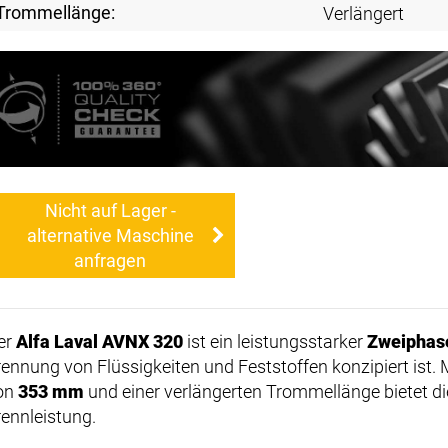
Trommellänge:
Verlängert
Nicht auf Lager -
alternative Maschine
anfragen
er
Alfa Laval AVNX 320
ist ein leistungsstarker
Zweiphas
rennung von Flüssigkeiten und Feststoffen konzipiert is
on
353 mm
und einer verlängerten Trommellänge bietet di
rennleistung.