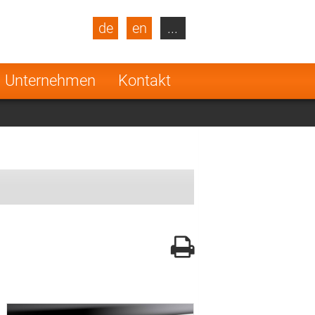
de
en
...
blic
Turkey
Netherlands
Unternehmen
Kontakt
Finland