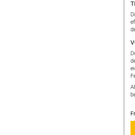
T
D
e
de
V
D
d
e
Fe
A
b
F