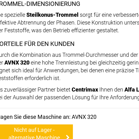
ROMMEL-DIMENSIONIERUNG
ie spezielle
Steilkonus-Trommel
sorgt für eine verbesser
ffektive Abtrennung der Phasen. Diese Konstruktion unterst
r Feststoffe, was den Betrieb effizienter gestaltet.
ORTEILE FÜR DEN KUNDEN
urch die Kombination aus Trommel-Durchmesser und der v
er
AVNX 320
eine hohe Trennleistung bei gleichzeitig ger
ignet sich ideal für Anwendungen, bei denen eine präzise 
ststoffen erforderlich ist.
ls zuverlässiger Partner bietet
Centrimax
Ihnen den
Alfa 
ei der Auswahl der passenden Lösung für Ihre Anforderun
ragen Sie diese Maschine an: AVNX 320
Nicht auf Lager -
alternative Maschine