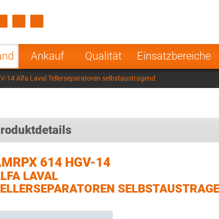
Spain
Czech Repu
ugal
Poland
Norway
and
Ankauf
Qualität
Einsatzbereiche
nesia
India
Greece
14 Alfa Laval Tellerseparatoren selbstaustragend
a
roduktdetails
AMRPX 614 HGV-14
LFA LAVAL
ELLERSEPARATOREN SELBSTAUSTRAG