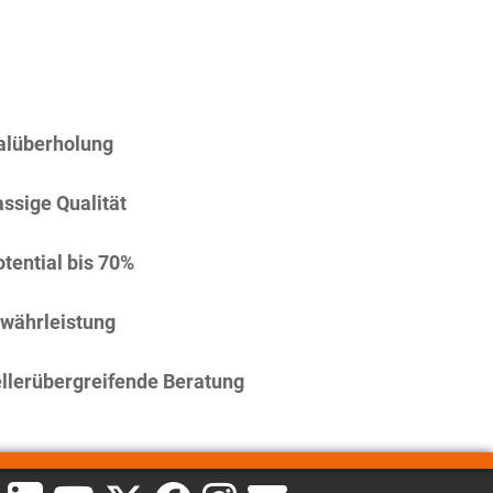
alüberholung
assige Qualität
tential bis 70%
währleistung
llerübergreifende Beratung