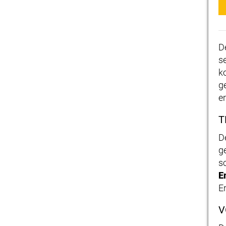
D
s
k
g
e
T
D
g
s
E
E
V