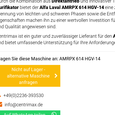
urch die Kombination aus
Direktantrieb
und innovativer 
urifikator
bietet der
Alfa Laval AMRPX 614 HGV-14
eine 
rennung von leichten und schweren Phasen sowie die Entf
igenschaften machen ihn zu einer wertvollen Investition fü
nd Qualität angewiesen sind.
entrimax ist ein guter und zuverlässiger Lieferant für den
nd bietet umfassende Unterstützung für Ihre Anforderung
ragen Sie diese Maschine an: AMRPX 614 HGV-14
Nicht auf Lager -
alternative Maschine
anfragen
+49(0)2236-393530
info@centrimax.de
Auf WhatsApp teilen