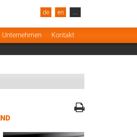
de
en
...
blic
Turkey
Netherlands
Unternehmen
Kontakt
Finland
END