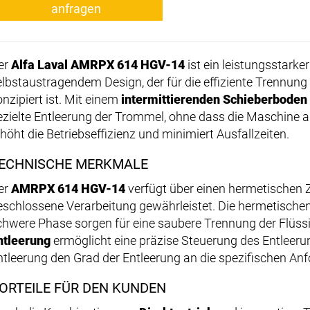
anfragen
er
Alfa Laval AMRPX 614 HGV-14
ist ein leistungsstarke
elbstaustragendem Design, der für die effiziente Trennung
onzipiert ist. Mit einem
intermittierenden Schieberboden
ezielte Entleerung der Trommel, ohne dass die Maschine 
rhöht die Betriebseffizienz und minimiert Ausfallzeiten.
ECHNISCHE MERKMALE
er
AMRPX 614 HGV-14
verfügt über einen hermetischen Z
eschlossene Verarbeitung gewährleistet. Die hermetischen 
chwere Phase sorgen für eine saubere Trennung der Flüssi
ntleerung
ermöglicht eine präzise Steuerung des Entleeru
ntleerung den Grad der Entleerung an die spezifischen An
ORTEILE FÜR DEN KUNDEN