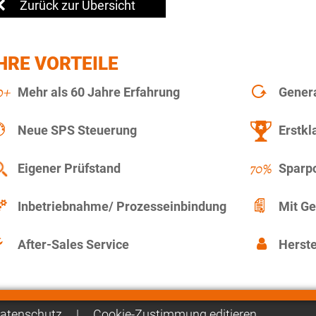
Zurück zur Übersicht
HRE VORTEILE
Mehr als 60 Jahre Erfahrung
Gener
Neue SPS Steuerung
Erstkl
Eigener Prüfstand
Sparpo
Inbetriebnahme/ Prozesseinbindung
Mit Ge
After-Sales Service
Herste
atenschutz
|
Cookie-Zustimmung editieren