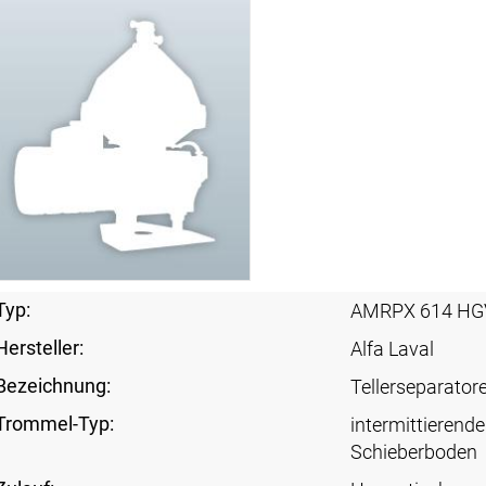
Typ:
AMRPX 614 HG
Hersteller:
Alfa Laval
Bezeichnung:
Tellerseparator
Trommel-Typ:
intermittierende
Schieberboden