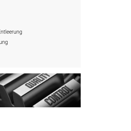
Entleerung
rung