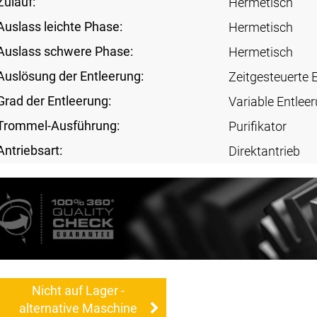
Zulauf:
Hermetisch
Auslass leichte Phase:
Hermetisch
Auslass schwere Phase:
Hermetisch
Auslösung der Entleerung:
Zeitgesteuerte 
Grad der Entleerung:
Variable Entlee
Trommel-Ausführung:
Purifikator
Antriebsart:
Direktantrieb
Nicht auf Lager -
alternative Maschine