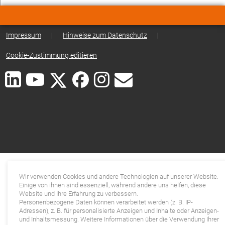
Impressum
|
Hinweise zum Datenschutz
|
Cookie-Zustimmung editieren
Wir verwenden Cookies und andere Technologien auf unserer Website.
Einige von ihnen sind essenziell, während andere uns helfen, diese
Website und Ihre Erfahrung zu verbessern.
Personenbezogene Daten können verarbeitet werden (z. B. IP-
Adressen), z. B. für personalisierte Anzeigen und Inhalte oder Anzeigen-
und Inhaltsmessung. Weitere Informationen über die Verwendung Ihrer