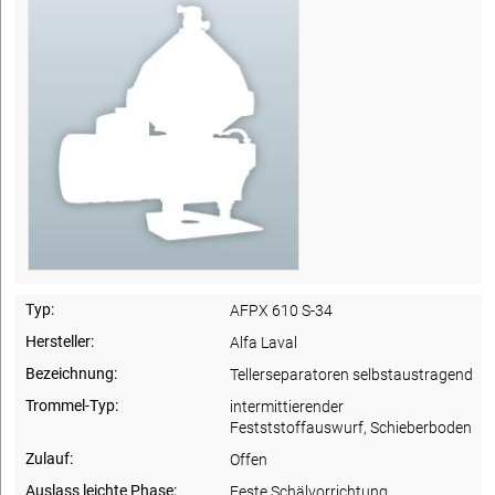
Typ:
AFPX 610 S-34
Hersteller:
Alfa Laval
Bezeichnung:
Tellerseparatoren selbstaustragend
Trommel-Typ:
intermittierender
Festststoffauswurf, Schieberboden
Zulauf:
Offen
Auslass leichte Phase:
Feste Schälvorrichtung