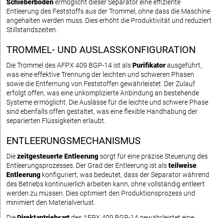
Schieberboden
ermöglicht dieser Separator eine effiziente
Entleerung des Feststoffs aus der Trommel, ohne dass die Maschine
angehalten werden muss. Dies erhöht die Produktivität und reduziert
Stillstandszeiten.
TROMMEL- UND AUSLASSKONFIGURATION
Die Trommel des AFPX 409 BGP-14 ist als
Purifikator
ausgeführt,
was eine effektive Trennung der leichten und schweren Phasen
sowie die Entfernung von Feststoffen gewährleistet. Der Zulauf
erfolgt offen, was eine unkomplizierte Anbindung an bestehende
Systeme ermöglicht. Die Auslässe für die leichte und schwere Phase
sind ebenfalls offen gestaltet, was eine flexible Handhabung der
separierten Flüssigkeiten erlaubt.
ENTLEERUNGSMECHANISMUS
Die
zeitgesteuerte Entleerung
sorgt für eine präzise Steuerung des
Entleerungsprozesses. Der Grad der Entleerung ist als
teilweise
Entleerung
konfiguriert, was bedeutet, dass der Separator während
des Betriebs kontinuierlich arbeiten kann, ohne vollständig entleert
werden zu müssen. Dies optimiert den Produktionsprozess und
minimiert den Materialverlust.
Die
Direktantriebsart
des AFPX 409 BGP-14 gewährleistet eine