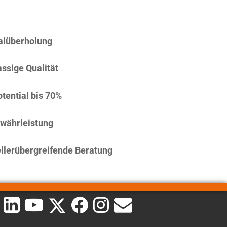
alüberholung
assige Qualität
tential bis 70%
währleistung
llerübergreifende Beratung