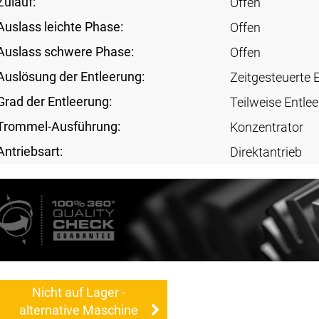
Zulauf:
Offen
Auslass leichte Phase:
Offen
Auslass schwere Phase:
Offen
Auslösung der Entleerung:
Zeitgesteuerte 
Grad der Entleerung:
Teilweise Entle
Trommel-Ausführung:
Konzentrator
Antriebsart:
Direktantrieb
Nicht auf Lager -
alternative Maschine