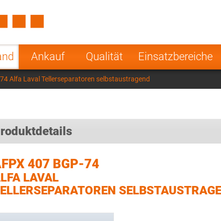
Spain
Czech Repu
ugal
Poland
Norway
and
Ankauf
Qualität
Einsatzbereiche
nesia
India
Greece
4 Alfa Laval Tellerseparatoren selbstaustragend
a
roduktdetails
FPX 407 BGP-74
LFA LAVAL
ELLERSEPARATOREN SELBSTAUSTRAG