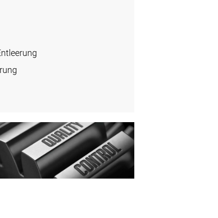
Entleerung
erung