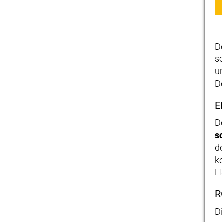
D
s
u
D
E
D
s
d
k
H
R
D