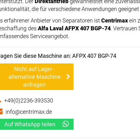
nterstützt. Der
Direktantrieb
gewährleistet eine zuverläss
unktionalität, die für verschiedene Anwendungen geeignet 
ls erfahrener Anbieter von Separatoren ist
Centrimax
ein z
eschaffung des
Alfa Laval AFPX 407 BGP-74
. Vertrauen 
mfassendes Serviceangebot.
ragen Sie diese Maschine an: AFPX 407 BGP-74
Nicht auf Lager -
alternative Maschine
anfragen
+49(0)2236-393530
info@centrimax.de
Auf WhatsApp teilen