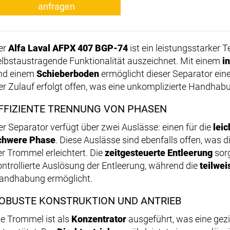
anfragen
er
Alfa Laval AFPX 407 BGP-74
ist ein leistungsstarker T
elbstaustragende Funktionalität auszeichnet. Mit einem
i
nd einem
Schieberboden
ermöglicht dieser Separator eine
er Zulauf erfolgt offen, was eine unkomplizierte Handhab
FFIZIENTE TRENNUNG VON PHASEN
er Separator verfügt über zwei Auslässe: einen für die
lei
chwere Phase
. Diese Auslässe sind ebenfalls offen, was 
er Trommel erleichtert. Die
zeitgesteuerte Entleerung
sorg
ontrollierte Auslösung der Entleerung, während die
teilwei
andhabung ermöglicht.
OBUSTE KONSTRUKTION UND ANTRIEB
ie Trommel ist als
Konzentrator
ausgeführt, was eine gezi