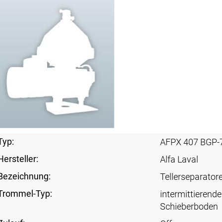
Typ:
AFPX 407 BGP-
Hersteller:
Alfa Laval
Bezeichnung:
Tellerseparator
Trommel-Typ:
intermittierende
Schieberboden