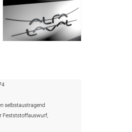
74
en selbstaustragend
r Festststoffauswurf,