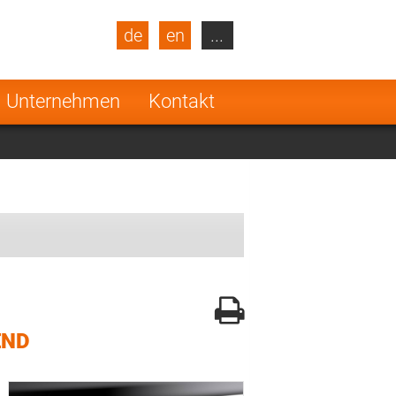
de
en
...
blic
Turkey
Netherlands
Unternehmen
Kontakt
Finland
END